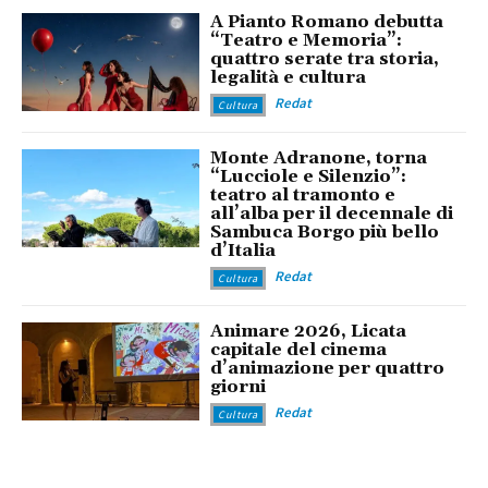
A Pianto Romano debutta
“Teatro e Memoria”:
quattro serate tra storia,
legalità e cultura
Redat
Cultura
Monte Adranone, torna
“Lucciole e Silenzio”:
teatro al tramonto e
all’alba per il decennale di
Sambuca Borgo più bello
d’Italia
Redat
Cultura
Animare 2026, Licata
capitale del cinema
d’animazione per quattro
giorni
Redat
Cultura