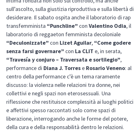
intima fondata non solo sul controllo, ma anche
sull’ascolto, sulla giustizia riproduttiva e sulla libertà di
desiderare. Il sabato ospita anche il laboratorio di rap
transfemminista
“Punchline”
con
Valentino Odia
, il
laboratorio di reggaeton femminista decoloniale
“Deculonizzate”
con
Lizet Aguilar
,
“Come godere
senza farsi governare”
con
La CLIT
e, in serata,
“Travesía y conjuro – Traversata e sortilegio”
,
performance di
Diana J. Torres
e
Rosario Veneno
: al
centro della performance c’è un tema raramente
discusso: la violenza nelle relazioni tra donne, nei
collettivi e negli spazi non eterosessuali. Una
riflessione che restituisce complessità ai luoghi politici
e affettivi spesso raccontati solo come spazi di
liberazione, interrogando anche le forme del potere,
della cura e della responsabilità dentro le relazioni.