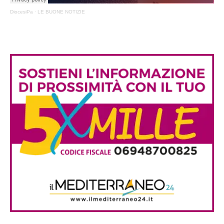
DiocesiPa
·
LE BUONE NOTIZIE