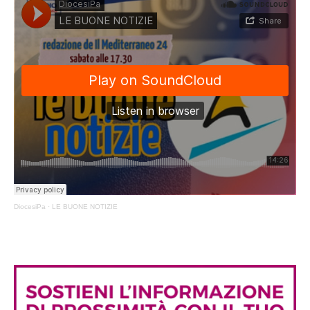
DiocesiPa
·
LE BUONE NOTIZIE