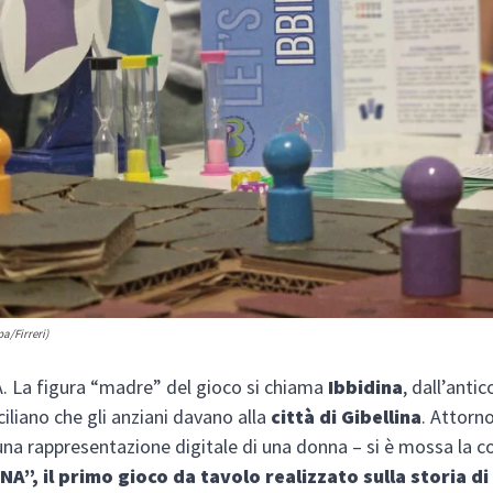
pa/Firreri)
 La figura “madre” del gioco si chiama
Ibbidina
, dall’anti
ciliano che gli anziani davano alla
città di Gibellina
. Attorn
una rappresentazione digitale di una donna – si è mossa la c
NA”, il primo gioco da tavolo realizzato sulla storia di