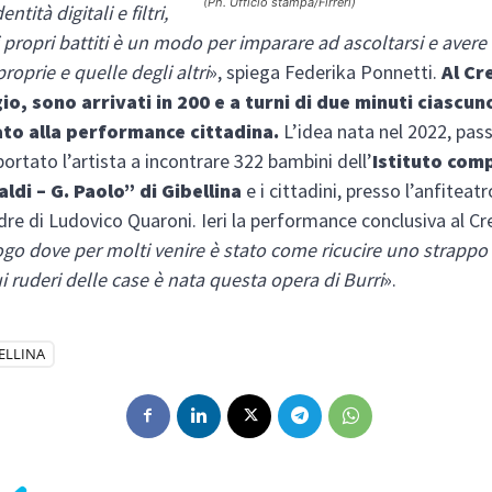
(Ph. Ufficio stampa/Firreri)
ntità digitali e filtri,
i propri battiti è un modo per imparare ad ascoltarsi e avere
roprie e quelle degli altri
», spiega Federika Ponnetti.
Al Cre
o, sono arrivati in 200 e a turni di due minuti ciascu
to alla performance cittadina.
L’idea nata nel 2022, pa
portato l’artista a incontrare 322 bambini dell’
Istituto com
aldi – G. Paolo” di Gibellina
e i cittadini, presso l’anfiteatr
re di Ludovico Quaroni. Ieri la performance conclusiva al Cre
go dove per molti venire è stato come ricucire uno strappo
 ruderi delle case è nata questa opera di Burri
».
ELLINA