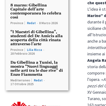
che quest
8 marzo: Gibellina
L’idea è s
Capitale dell’arte
contemporanea lo celebra
Marino” 
così
durante il
Province
Redat
-
8 Marzo 2026
siciliane 
“I Maestri di Gibellina”,
all’Istruzi
studenti del De Amicis alla
scoperta della città rinata
anche a ba
attraverso l’arte
interattiva
Province
Lilia Ricca
-
insieme ai
28 Febbraio 2026
Angela R
Da Gibellina a Tunisi, la
storia dell
mostra “Nuovi linguaggi
nelle arti tra le due rive” di
comporre s
Enzo Fiammetta
l’opera. «
A
Mediterraneo
Redat
-
17 Ottobre 2025
pezzi del C
XV Gennaio
Turano, so
163 partec