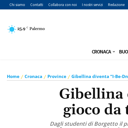
Chi siamo
Contatti
Collabora con noi
I nostri servizi
Redazione
25.9
C
Palermo
CRONACA
BUO
Home
Cronaca
Province
Gibellina diventa “I-Be-Dna
Gibellina
gioco da t
Dagli studenti di Borgetto il p