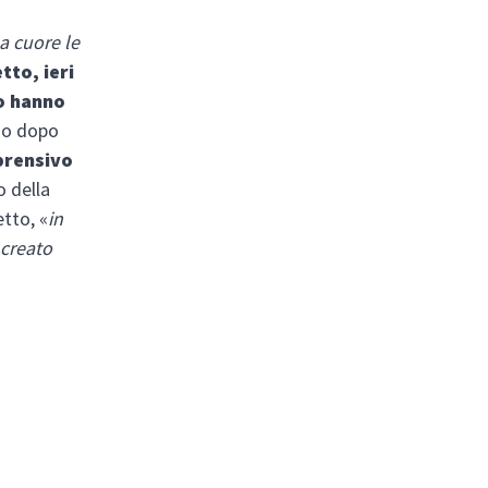
 a cuore le
tto, ieri
no hanno
sso dopo
prensivo
o della
tto, «
in
 creato