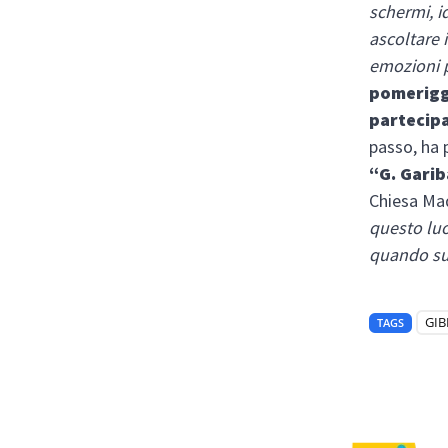
schermi, ide
ascoltare 
emozioni p
pomeriggi
partecipa
passo, ha 
“G. Garib
Chiesa Mad
questo luo
quando sui
GIB
TAGS