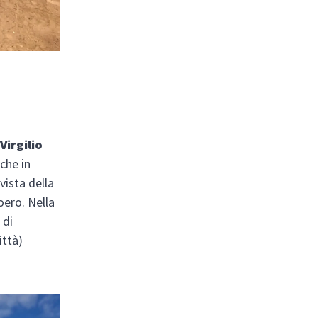
Virgilio
 che in
vista della
ero. Nella
 di
ittà)