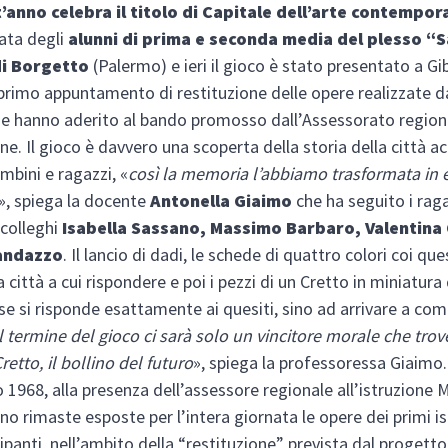
’anno celebra il titolo di Capitale dell’arte contempo
tata degli
alunni di prima e seconda media del plesso “
di Borgetto
(Palermo) e ieri il gioco è stato presentato a Gib
 primo appuntamento di restituzione delle opere realizzate d
che hanno aderito al bando promosso dall’Assessorato region
one. Il gioco è davvero una scoperta della storia della città ac
mbini e ragazzi, «
così la memoria l’abbiamo trasformata in 
», spiega la docente
Antonella Giaimo
che ha seguito i rag
 colleghi
Isabella Sassano, Massimo Barbaro, Valentina 
andazzo
. Il lancio di dadi, le schede di quattro colori coi ques
a città a cui rispondere e poi i pezzi di un Cretto in miniatura
e si risponde esattamente ai quesiti, sino ad arrivare a com
l termine del gioco ci sarà solo un vincitore morale che trover
retto, il bollino del futuro
», spiega la professoressa Giaimo.
 1968, alla presenza dell’assessore regionale all’istruzion
no rimaste esposte per l’intera giornata le opere dei primi ist
ipanti, nell’ambito della “restituzione” prevista dal progetto