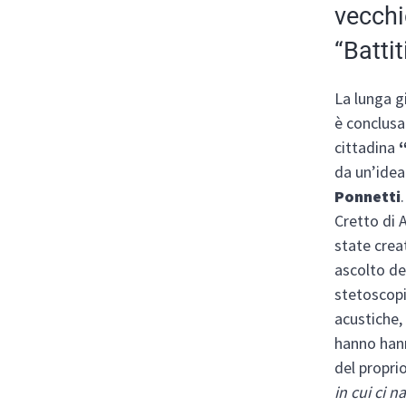
vecchi
“Battit
La lunga gi
è conclusa
cittadina
da un’idea
Ponnetti
Cretto di 
state crea
ascolto de
stetoscopi
acustiche,
hanno hann
del proprio
in cui ci 