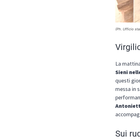
(Ph. Ufficio st
Virgil
La mattinat
Sieni nel
questi gior
messa in s
performan
Antoniet
accompagn
Sui rud