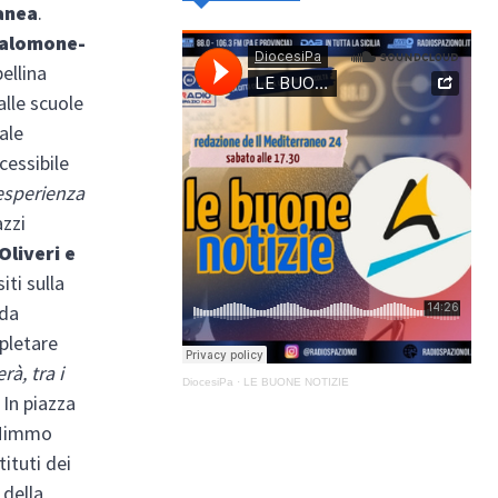
ranea
.
Salomone-
ellina
alle scuole
ale
cessibile
esperienza
azzi
Oliveri e
iti sulla
 da
pletare
à, tra i
DiocesiPa
·
LE BUONE NOTIZIE
 In piazza
e Mimmo
ituti dei
 della