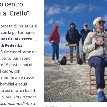
o centro
i al Cretto”
ornata di iniziative si
 con la performance
“Battiti al Cretto”
,
 di
Federika
. Sulle casseforme del
Alberto Burri sono
te 16 postazioni di
l cuore, con
 modificati e casse
 bambini e adulti
o ascoltato i battiti
 cuore. «
In un’epoca
nascondiamo dietro a