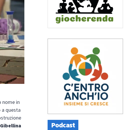
co nome in
o a questa
ostruzione
Podcast
 Gibellina