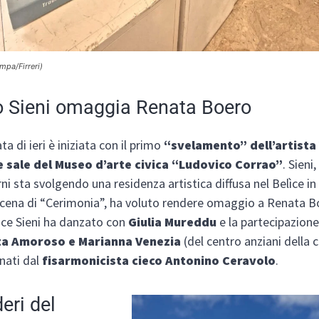
ampa/Firreri)
io Sieni omaggia Renata Boero
a di ieri è iniziata con il primo
“svelamento” dell’artista 
le sale del Museo d’arte civica “Ludovico Corrao”
. Sieni,
ni sta svolgendo una residenza artistica diffusa nel Belìce in 
cena di “Cerimonia”, ha voluto rendere omaggio a Renata Bo
ce Sieni ha danzato con
Giulia Mureddu
e la partecipazione
ta Amoroso e Marianna Venezia
(del centro anziani della c
ati dal
fisarmonicista cieco Antonino Ceravolo
.
eri del