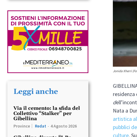
Jonida Xherri (F
GIBELLINA.
Leggi anche
residenza 
d
ell’incon
Via il cemento: la sfida del
Nata a Dur
Collettivo “Stalker” per
artistica 
Gibellina
Province
Redat
-
4 Agosto 2026
pubblici de
culture
. S