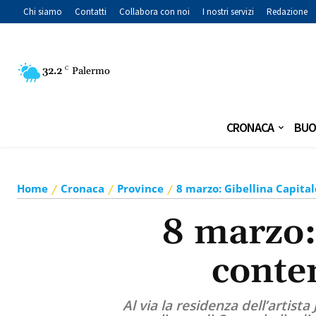
Chi siamo
Contatti
Collabora con noi
I nostri servizi
Redazione
32.2
C
Palermo
CRONACA
BUO
Home
Cronaca
Province
8 marzo: Gibellina Capita
8 marzo: 
conte
Al via la residenza dell’artist