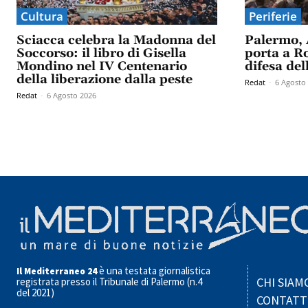
Cultura
Periferie
Sciacca celebra la Madonna del
Palermo, 
Soccorso: il libro di Gisella
porta a Ro
Mondino nel IV Centenario
difesa del
della liberazione dalla peste
Redat
-
6 Agosto
Redat
-
6 Agosto 2026
è una testata giornalistica
Il Mediterraneo 24
CHI SIAM
registrata presso il Tribunale di Palermo (n.4
del 2021)
CONTATT