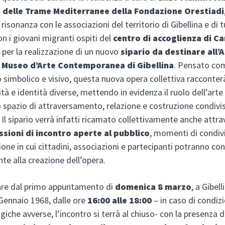
 delle Trame Mediterranee della Fondazione Orestiadi
 risonanza con le associazioni del territorio di Gibellina e di t
on i giovani migranti ospiti del
centro di accoglienza di 
a
per la realizzazione di un nuovo
sipario da destinare all’
 Museo d’Arte Contemporanea di Gibellina
. Pensato co
o simbolico e visivo, questa nuova opera collettiva racconter
tà e identità diverse, mettendo in evidenza il ruolo dell’art
o spazio di attraversamento, relazione e costruzione condivis
i. Il sipario verrà infatti ricamato collettivamente anche attr
ssioni di incontro aperte al pubblico
, momenti di condiv
ione in cui cittadini, associazioni e partecipanti potranno con
te alla creazione dell’opera.
are dal primo appuntamento di
domenica 8 marzo
, a Gibell
Gennaio 1968, dalle ore
16:00 alle 18:00
– in caso di condizi
iche avverse, l’incontro si terrà al chiuso- con la presenza d