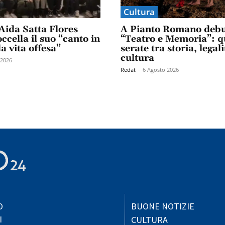
Cultura
Aida Satta Flores
A Pianto Romano debu
ccella il suo “canto in
“Teatro e Memoria”: q
la vita offesa”
serate tra storia, legali
cultura
 2026
Redat
-
6 Agosto 2026
O
BUONE NOTIZIE
I
CULTURA