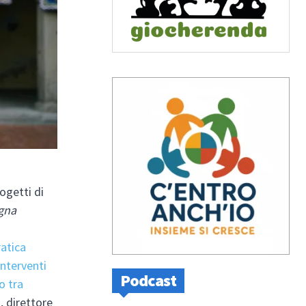
progetti di
egna
ratica
interventi
Podcast
o tra
a
, direttore