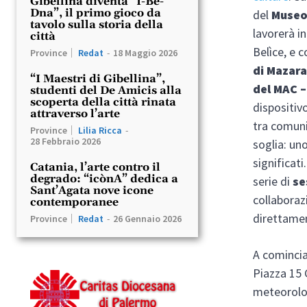
Gibellina diventa “I-Be-
Dna”, il primo gioco da
del
Museo
tavolo sulla storia della
lavorerà in
città
Belìce, e c
Province
Redat
-
18 Maggio 2026
di Mazar
“I Maestri di Gibellina”,
del MAC –
studenti del De Amicis alla
scoperta della città rinata
dispositiv
attraverso l’arte
tra comuni
Province
Lilia Ricca
-
28 Febbraio 2026
soglia: un
significat
Catania, l’arte contro il
degrado: “icònA” dedica a
serie di
se
Sant’Agata nove icone
collaboraz
contemporanee
direttamen
Province
Redat
-
26 Gennaio 2026
A cominci
Piazza 15 
meteorolog