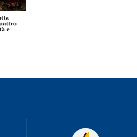
tta
uattro
tà e