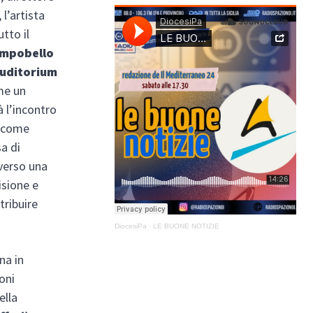
, l’artista
utto il
Campobello
Auditorium
me un
à l’incontro
e come
a di
averso una
isione e
tribuire
DiocesiPa
·
LE BUONE NOTIZIE
ina in
oni
ella