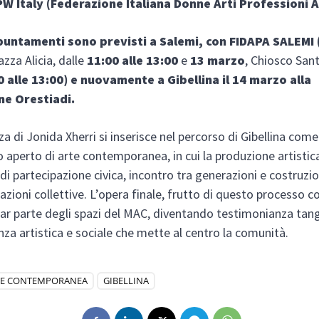
W Italy (Federazione Italiana Donne Arti Professioni Af
untamenti sono previsti a Salemi, con FIDAPA SALEMI 
iazza Alicia, dalle
11:00 alle 13:00
e
13 marzo
, Chiosco San
0 alle 13:00) e nuovamente a Gibellina il 14 marzo alla
ne Orestiadi.
za di Jonida Xherri si inserisce nel percorso di Gibellina come
o aperto di arte contemporanea, in cui la produzione artistic
di partecipazione civica, incontro tra generazioni e costruzio
azioni collettive. L’opera finale, frutto di questo processo c
far parte degli spazi del MAC, diventando testimonianza tangi
nza artistica e sociale che mette al centro la comunità.
TE CONTEMPORANEA
GIBELLINA