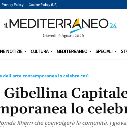
Privacy Policy
Cookie Policy (UE)
Giovedì, 6 Agosto 2026
NE NOTIZIE
CULTURA
MEDITERRANEO
SPECIALI
ST
le dell'arte contemporanea lo celebra così
Gibellina Capitale
mporanea lo celebr
a Jonida Xherri che coinvolgerà la comunità, i giova