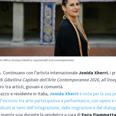
oto Ufficio Stampa Gibellina Capitale dell'arte contemporanea)
 Continuano con l’artista internazionale
Jonida Xherri
, i 
di
Gibellina Capitale dell’Arte Contemporanea 2026, all’ins
tro tra artisti, giovani e comunità.
azzo e residente in Italia,
Jonida Xherri
è nota per la sua p
all’incrocio tra arte partecipativa e performance, con opere e 
dicati ai temi dell’integrazione, delle migrazioni e del dialog
u questa scia durante la residenza a cura di
Enzo Fiammett