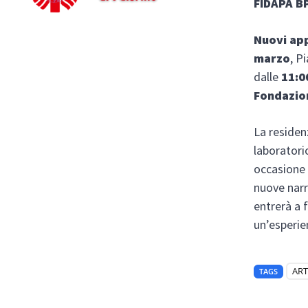
FIDAPA BP
Nuovi app
marzo
, P
dalle
11:0
Fondazio
La residen
laboratori
occasione 
nuove narr
entrerà a 
un’esperie
AR
TAGS