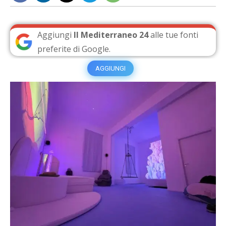
Aggiungi
Il Mediterraneo 24
alle tue fonti
preferite di Google.
AGGIUNGI