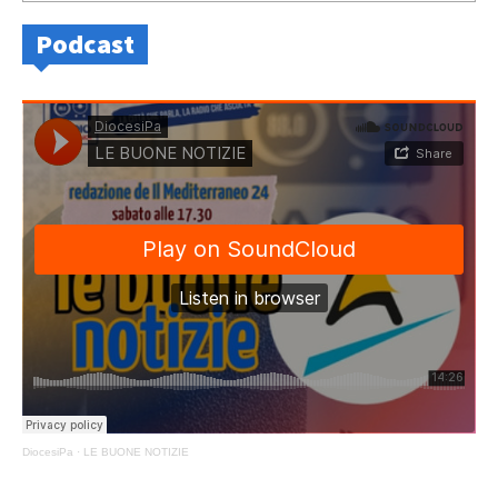
Podcast
DiocesiPa
·
LE BUONE NOTIZIE