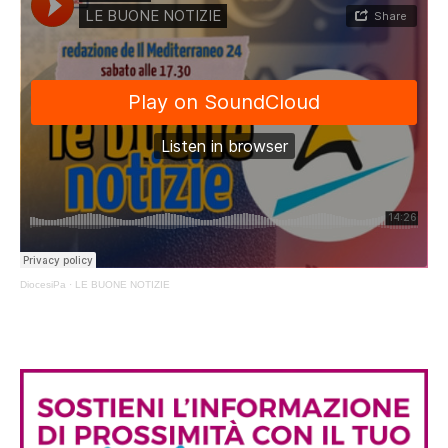
DiocesiPa
·
LE BUONE NOTIZIE