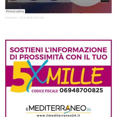
DiocesiPa
·
LE BUONE NOTIZIE