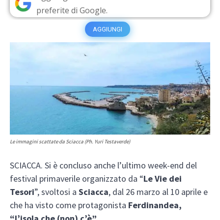
preferite di Google.
AGGIUNGI
Le immagini scattate da Sciacca (Ph. Yuri Testaverde)
SCIACCA. Si è concluso anche l’ultimo week-end del
festival primaverile organizzato da “
Le Vie dei
Tesori
”, svoltosi a
Sciacca
, dal 26 marzo al 10 aprile e
che ha visto come protagonista
Ferdinandea,
“l’isola che (non) c’è”
.