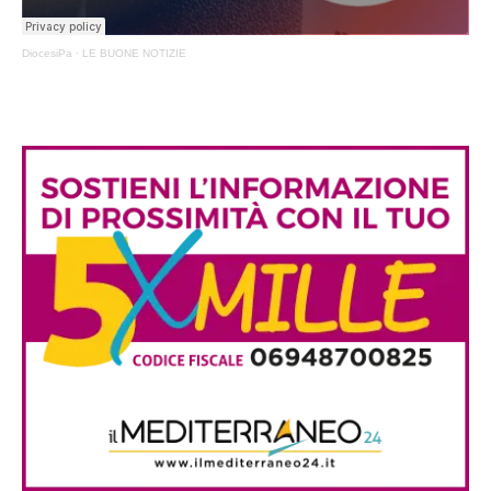
DiocesiPa
·
LE BUONE NOTIZIE