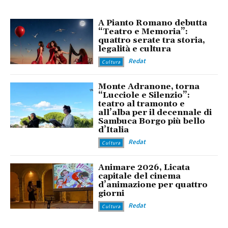
A Pianto Romano debutta
“Teatro e Memoria”:
quattro serate tra storia,
legalità e cultura
Redat
Cultura
Monte Adranone, torna
“Lucciole e Silenzio”:
teatro al tramonto e
all’alba per il decennale di
Sambuca Borgo più bello
d’Italia
Redat
Cultura
Animare 2026, Licata
capitale del cinema
d’animazione per quattro
giorni
Redat
Cultura