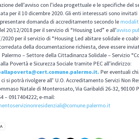
zione dell’avviso con l’idea progettuale e le specifiche del s
a per il 10 dicembre 2020. Gli enti interessati sono invitati
presentare domanda di accreditamento secondo le
modalit
el 20/12/2018 per il servizio di “Housing Led” e all’
avviso pu
/2020 per il servizio di “Housing Led abitare solidale e coabi
 corredata della documentazione richiesta, deve essere inviat
Palermo – Settore della Cittadinanza Solidale – Servizio “C
alla Povertà e Sicurezza Sociale tramite PEC all’indirizzo:
oallapoverta@cert.comune.palermo.it.
Per eventuali ch
 ci si potrà rivolgere all’ U.O. Accreditamento Servizi Non Res
mmaso Natale di Monterosato, Via Garibaldi 26-32, 90100 P
4 – 0917404222; e-mail:
mentoservizinonresidenziali@comune.palermo.it
SA