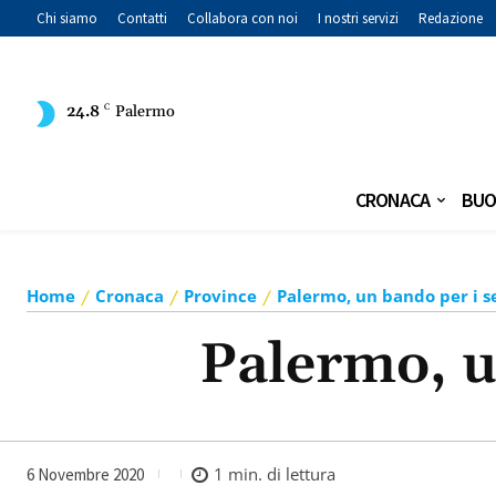
Chi siamo
Contatti
Collabora con noi
I nostri servizi
Redazione
24.8
C
Palermo
CRONACA
BUO
Home
Cronaca
Province
Palermo, un bando per i se
Palermo, un
1
min. di lettura
6 Novembre 2020