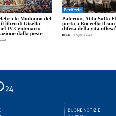
Periferie
elebra la Madonna del
Palermo, Aida Satta F
il libro di Gisella
porta a Roccella il suo
el IV Centenario
difesa della vita offesa
razione dalla peste
Redat
-
6 Agosto 2026
 2026
O
BUONE NOTIZIE