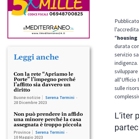
Pubblicato
l’accredit
“
housing 
durata com
servizio s
Leggi anche
indigenza.
sviluppare 
Con la rete “Apriamo le
all’Uffici
Porte” l’impegno perché
l’affitto sia davvero un
sulle riso
diritto
complessiv
Buone notizie
Serena Termini
-
28 Dicembre 2023
L’iter
Non può prendere in affido
una minore perché la casa
assegnata è troppo piccola
partec
Province
Serena Termini
-
10 Maggio 2023