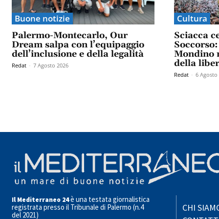
Buone notizie
Cultura
Palermo-Montecarlo, Our
Sciacca c
Dream salpa con l’equipaggio
Soccorso: 
dell’inclusione e della legalità
Mondino n
della libe
Redat
-
7 Agosto 2026
Redat
-
6 Agosto
è una testata giornalistica
Il Mediterraneo 24
CHI SIAM
registrata presso il Tribunale di Palermo (n.4
del 2021)