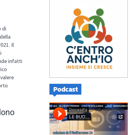
 di
 della
021. Il
i
nde infatti
rico
 valere
orto
Podcast
ndono