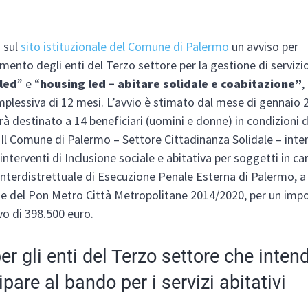
 sul
sito istituzionale del Comune di Palermo
un avviso per
amento degli enti del Terzo settore per la gestione di servizio
led
” e “
housing led – abitare solidale e coabitazione”
,
plessiva di 12 mesi. L’avvio è stimato dal mese di gennaio 2
arà destinato a 14 beneficiari (uomini e donne) in condizioni d
 Il Comune di Palermo – Settore Cittadinanza Solidale – inte
interventi di Inclusione sociale e abitativa per soggetti in ca
o Interdistrettuale di Esecuzione Penale Esterna di Palermo, a
rse del Pon Metro Città Metropolitane 2014/2020, per un imp
o di 398.500 euro.
 per gli enti del Terzo settore che inte
ipare al bando per i servizi abitativi