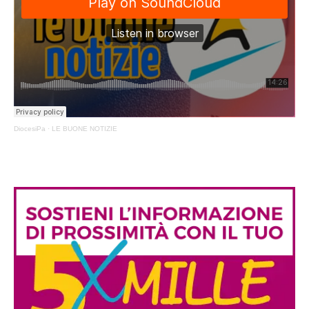
DiocesiPa
·
LE BUONE NOTIZIE