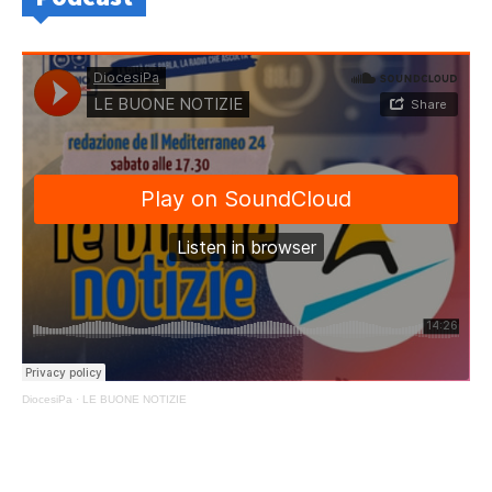
DiocesiPa
·
LE BUONE NOTIZIE