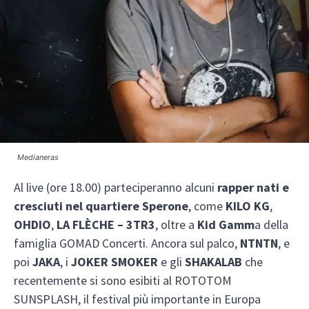
Medianeras
Al live (ore 18.00) parteciperanno alcuni
rapper nati e
cresciuti nel quartiere Sperone
, come
KILO KG
,
OHDIO
,
LA FLÈCHE – 3TR3
, oltre a
Kid Gamm
a della
famiglia GOMAD Concerti. Ancora sul palco,
NTNTN
, e
poi
JAKA
, i
JOKER SMOKER
e gli
SHAKALAB
che
recentemente si sono esibiti al ROTOTOM
SUNSPLASH, il festival più importante in Europa