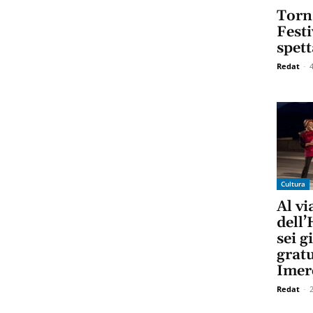
Torn
Festi
spett
Redat
-
Cultura
Al vi
dell’
sei g
gratu
Imer
Redat
-