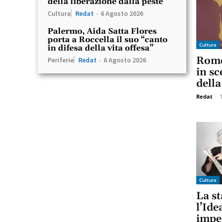
della liberazione dalla peste
Cultura
Redat
-
6 Agosto 2026
Palermo, Aida Satta Flores
porta a Roccella il suo “canto
Cultura
in difesa della vita offesa”
Rome
Periferie
Redat
-
6 Agosto 2026
in sc
della
Redat
-
Cultura
La st
l’Ide
impeg