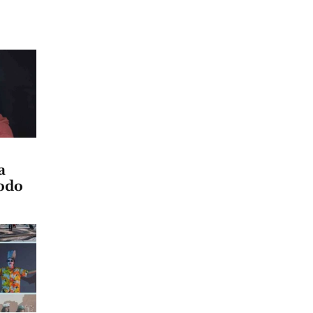
a
modo