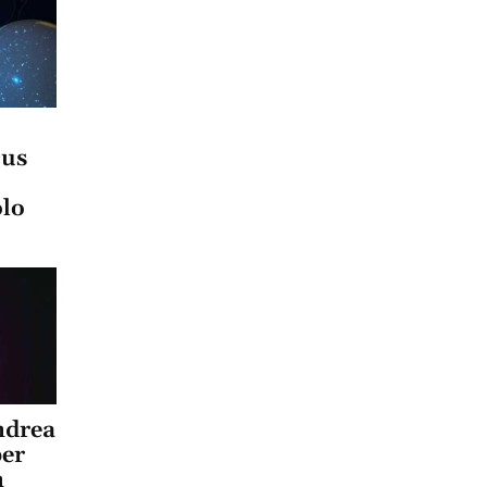
cus
olo
ndrea
per
n