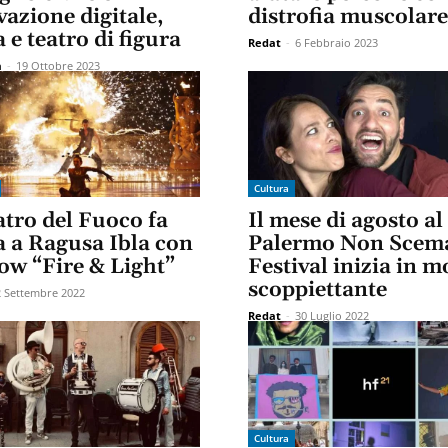
azione digitale,
distrofia muscolare
 e teatro di figura
Redat
-
6 Febbraio 2023
a
-
19 Ottobre 2023
Cultura
atro del Fuoco fa
Il mese di agosto al
a a Ragusa Ibla con
Palermo Non Scem
ow “Fire & Light”
Festival inizia in 
scoppiettante
2 Settembre 2022
Redat
-
30 Luglio 2022
Cultura