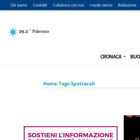
Chi siamo
Contatti
Collabora con noi
I nostri servizi
Redazione
29.2
C
Palermo
CRONACA
BUO
Home
Tags
Spettacoli