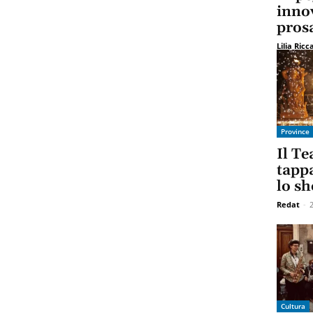
innov
prosa
Lilia Ricc
Province
Il Te
tapp
lo sh
Redat
-
Cultura