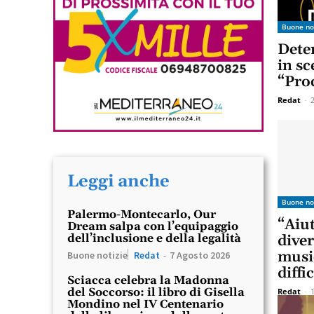
Buone no
Deten
in sc
“Pro
Redat
-
Leggi anche
Buone no
Palermo-Montecarlo, Our
“Aiu
Dream salpa con l’equipaggio
dell’inclusione e della legalità
diver
musi
Buone notizie
Redat
-
7 Agosto 2026
diffi
Sciacca celebra la Madonna
del Soccorso: il libro di Gisella
Redat
-
Mondino nel IV Centenario