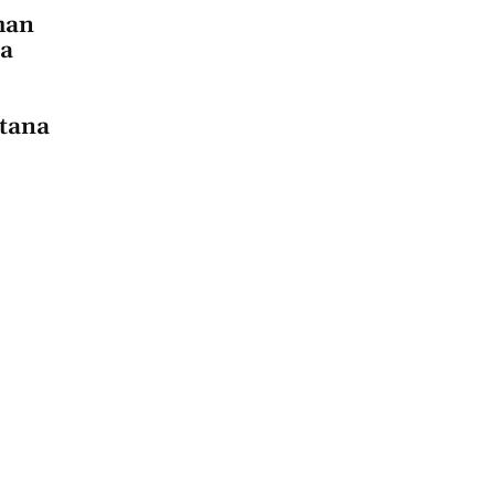
man
 a
tana