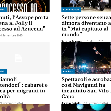
tizie
Buone notizie
uti, l’Asvope porta
Sette persone senz
ena al Jolly il
dimora diventano a
cesso ad Azucena”
in “Mai capitato al
mondo”
24 Settembre 2025
Serena Termini
-
31 Marzo 2025
tizie
Province
tiamoli
Spettacoli e acroba
tendoci”: cabaret e
così Naviganti ha
ca per migranti in
incantato San Vito
coltà
Capo
19 Novembre 2024
Alessia Rotolo
-
13 Settembre 2024