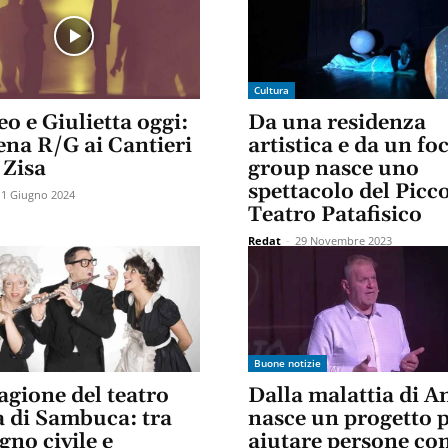
Cultura
o e Giulietta oggi:
Da una residenza
ena R/G ai Cantieri
artistica e da un fo
 Zisa
group nasce uno
spettacolo del Picc
11 Giugno 2024
Teatro Patafisico
Redat
-
29 Novembre 2023
Buone notizie
agione del teatro
Dalla malattia di A
a di Sambuca: tra
nasce un progetto 
no civile e
aiutare persone co