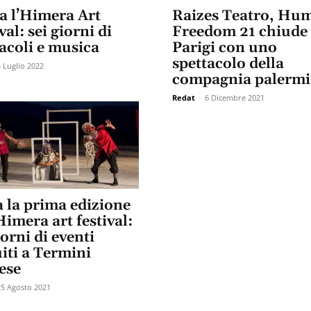
a l’Himera Art
Raizes Teatro, Hu
val: sei giorni di
Freedom 21 chiude
acoli e musica
Parigi con uno
spettacolo della
4 Luglio 2022
compagnia palermi
Redat
-
6 Dicembre 2021
a la prima edizione
Himera art festival:
iorni di eventi
iti a Termini
ese
25 Agosto 2021