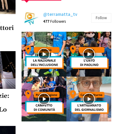
@terramatta_tv
Follow
a
477
Followers
ttori
zie:
 Lo