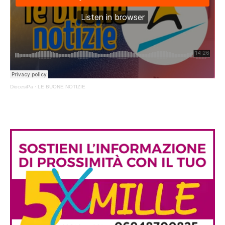
DiocesiPa
·
LE BUONE NOTIZIE