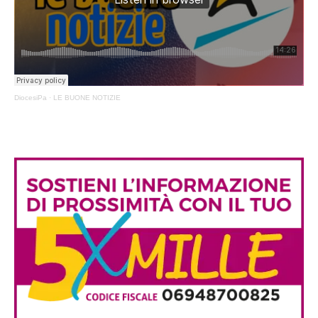
DiocesiPa
·
LE BUONE NOTIZIE