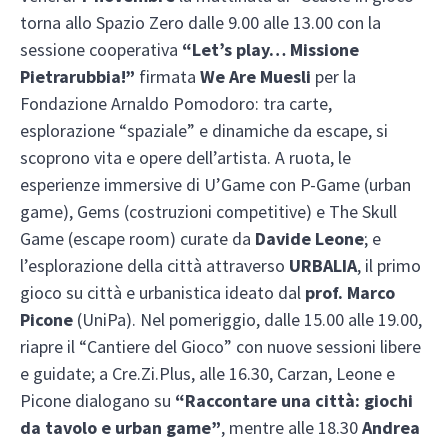
torna allo Spazio Zero dalle 9.00 alle 13.00 con la
sessione cooperativa
“Let’s play… Missione
Pietrarubbia!”
firmata
We Are Muesli
per la
Fondazione Arnaldo Pomodoro: tra carte,
esplorazione “spaziale” e dinamiche da escape, si
scoprono vita e opere dell’artista. A ruota, le
esperienze immersive di U’Game con P-Game (urban
game), Gems (costruzioni competitive) e The Skull
Game (escape room) curate da
Davide Leone
; e
l’esplorazione della città attraverso
URBALIA
, il primo
gioco su città e urbanistica ideato dal
prof. Marco
Picone
(UniPa). Nel pomeriggio, dalle 15.00 alle 19.00,
riapre il “Cantiere del Gioco” con nuove sessioni libere
e guidate; a Cre.Zi.Plus, alle 16.30, Carzan, Leone e
Picone dialogano su
“Raccontare una città: giochi
da tavolo e urban game”
, mentre alle 18.30
Andrea