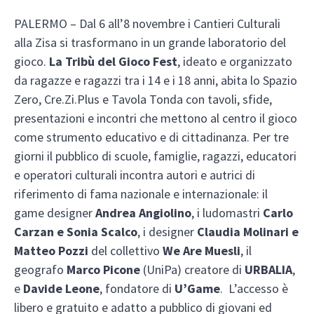
PALERMO – Dal 6 all’8 novembre i Cantieri Culturali
alla Zisa si trasformano in un grande laboratorio del
gioco.
La Tribù del Gioco Fest
, ideato e organizzato
da ragazze e ragazzi tra i 14 e i 18 anni, abita lo Spazio
Zero, Cre.Zi.Plus e Tavola Tonda con tavoli, sfide,
presentazioni e incontri che mettono al centro il gioco
come strumento educativo e di cittadinanza. Per tre
giorni il pubblico di scuole, famiglie, ragazzi, educatori
e operatori culturali incontra autori e autrici di
riferimento di fama nazionale e internazionale: il
game designer
Andrea Angiolino
, i ludomastri
Carlo
Carzan e Sonia Scalco
, i designer
Claudia Molinari e
Matteo Pozzi
del collettivo
We Are Muesli
, il
geografo
Marco Picone
(UniPa) creatore di
URBALIA
,
e
Davide Leone
, fondatore di
U’Game
. L’accesso è
libero e gratuito e adatto a pubblico di giovani ed