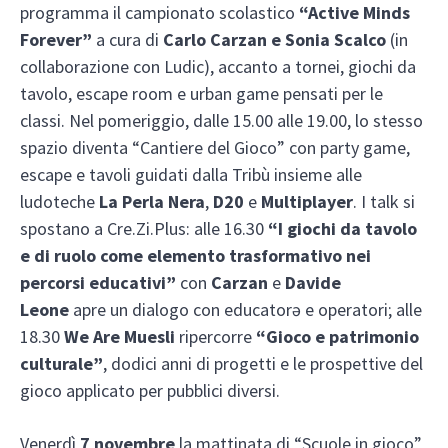
programma il campionato scolastico
“Active Minds
Forever”
a cura di
Carlo Carzan e Sonia Scalco
(in
collaborazione con Ludic), accanto a tornei, giochi da
tavolo, escape room e urban game pensati per le
classi. Nel pomeriggio, dalle 15.00 alle 19.00, lo stesso
spazio diventa “Cantiere del Gioco” con party game,
escape e tavoli guidati dalla Tribù insieme alle
ludoteche
La Perla Nera
,
D20
e
Multiplayer
. I talk si
spostano a Cre.Zi.Plus: alle 16.30
“I giochi da tavolo
e di ruolo come elemento trasformativo nei
percorsi educativi”
con
Carzan
e
Davide
Leone
apre un dialogo con educatorə e operatori; alle
18.30
We Are Muesli
ripercorre
“Gioco e patrimonio
culturale”
, dodici anni di progetti e le prospettive del
gioco applicato per pubblici diversi.
Venerdì
7 novembre
la mattinata di “Scuole in gioco”