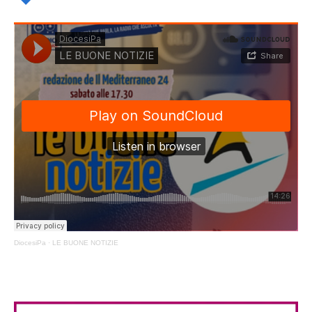
DiocesiPa
·
LE BUONE NOTIZIE