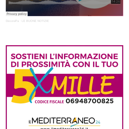
DiocesiPa
·
LE BUONE NOTIZIE