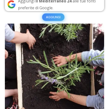
Aggiungi
Il Mediterraneo 24
alle tue fonti
preferite di Google.
AGGIUNGI