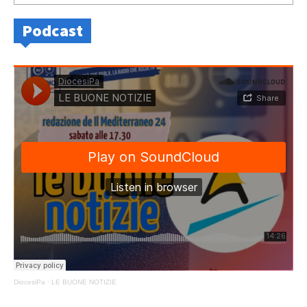
Podcast
DiocesiPa
·
LE BUONE NOTIZIE