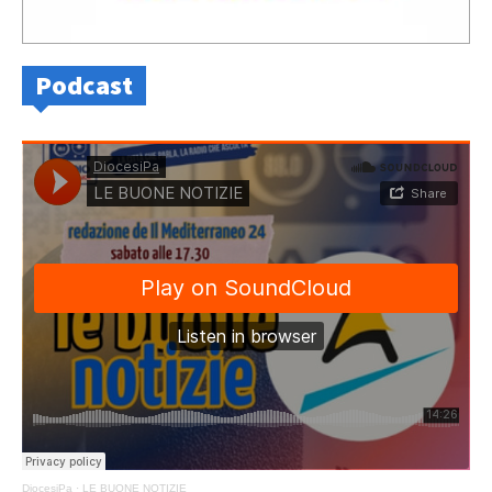
Podcast
DiocesiPa
·
LE BUONE NOTIZIE