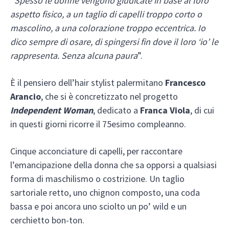
“
Spesso le donne vengono giudicate in base al loro
aspetto fisico, a un taglio di capelli troppo corto o
mascolino, a una colorazione troppo eccentrica. Io
dico sempre di osare, di spingersi fin dove il loro ‘io’ le
rappresenta. Senza alcuna paura
”.
È il pensiero dell’hair stylist palermitano
Francesco
Arancio
, che si è concretizzato nel progetto
Independent Woman
, dedicato a
Franca Viola
, di cui
in questi giorni ricorre il 75esimo compleanno.
Cinque acconciature di capelli, per raccontare
l’emancipazione della donna che sa opporsi a qualsiasi
forma di maschilismo o costrizione. Un taglio
sartoriale retto, uno chignon composto, una coda
bassa e poi ancora uno sciolto un po’ wild e un
cerchietto bon-ton.