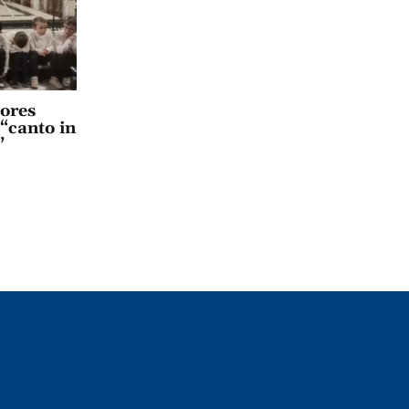
lores
 “canto in
”