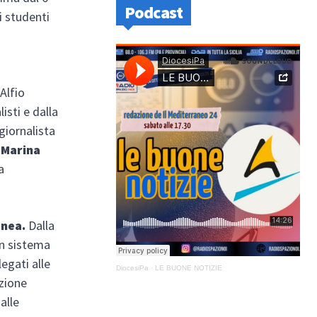
Podcast
li studenti
 Alfio
isti e dalla
giornalista
Marina
a
anea.
Dalla
un sistema
egati alle
DiocesiPa
·
LE BUONE NOTIZIE
nzione
alle