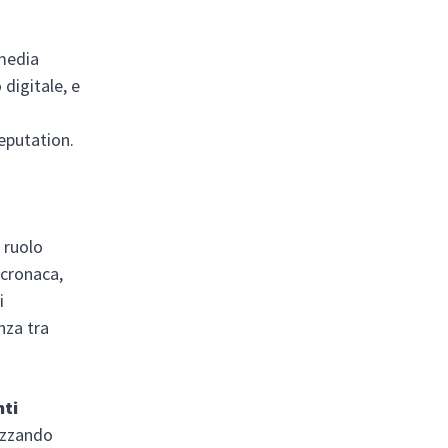
 media
digitale, e
eputation.
 ruolo
 cronaca,
i
nza tra
nti
lizzando