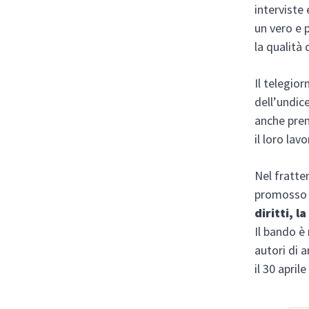
interviste 
un vero e 
la qualità 
Il telegio
dell’undic
anche prem
il loro lav
Nel fratte
promosso 
diritti, l
Il bando è r
autori di a
il 30 april