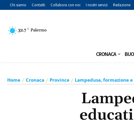
Chi siamo
Contatti
Collabora con noi
I nostri servizi
Redazione
32.7
C
Palermo
CRONACA
BUO
Home
Cronaca
Province
Lampedusa, formazione e m
Lamped
educati