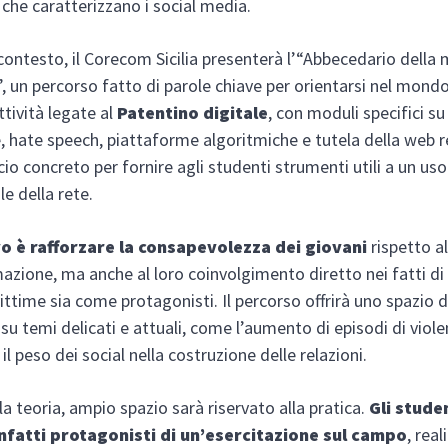
che caratterizzano i social media.
contesto, il Corecom Sicilia presenterà l’“Abbecedario della
, un percorso fatto di parole chiave per orientarsi nel mondo 
ttività legate al
Patentino digitale
, con moduli specifici su
, hate speech, piattaforme algoritmiche e tutela della web r
io concreto per fornire agli studenti strumenti utili a un uso
e della rete.
vo è rafforzare la consapevolezza dei giovani
rispetto al
mazione, ma anche al loro coinvolgimento diretto nei fatti di
ittime sia come protagonisti. Il percorso offrirà uno spazio d
su temi delicati e attuali, come l’aumento di episodi di viole
il peso dei social nella costruzione delle relazioni.
la teoria, ampio spazio sarà riservato alla pratica.
Gli stude
nfatti protagonisti di un’esercitazione sul campo
, rea