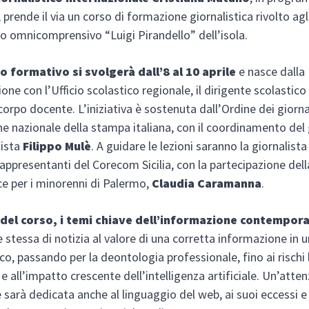
o, prende il via un corso di formazione giornalistica rivolto ag
uto omnicomprensivo “Luigi Pirandello” dell’isola.
so formativo si svolgerà dall’8 al 10 aprile
e nasce dalla
one con l’Ufficio scolastico regionale, il dirigente scolastico
corpo docente. L’iniziativa è sostenuta dall’Ordine dei giornal
e nazionale della stampa italiana, con il coordinamento del 
nista
Filippo Mulè
. A guidare le lezioni saranno la giornalista
rappresentanti del Corecom Sicilia, con la partecipazione dell
ce per i minorenni di Palermo,
Claudia Caramanna
.
 del corso, i temi chiave dell’informazione contempor
e stessa di notizia al valore di una corretta informazione in 
o, passando per la deontologia professionale, fino ai rischi l
e all’impatto crescente dell’intelligenza artificiale. Un’atte
e sarà dedicata anche al linguaggio del web, ai suoi eccessi e 