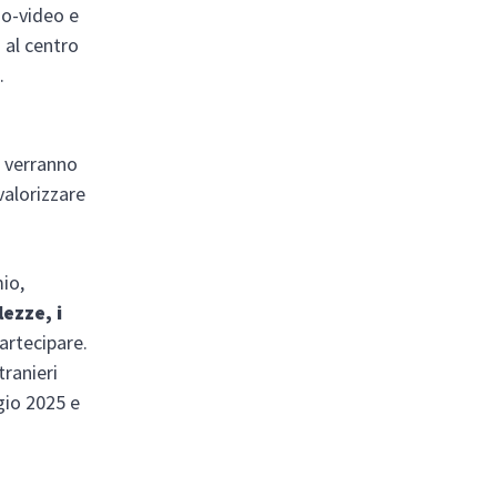
dio-video e
 al centro
.
i verranno
valorizzare
io,
ezze, i
partecipare.
stranieri
ggio 2025 e