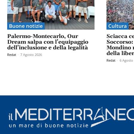
Buone notizie
Cultura
Palermo-Montecarlo, Our
Sciacca c
Dream salpa con l’equipaggio
Soccorso: 
dell’inclusione e della legalità
Mondino n
della libe
Redat
-
7 Agosto 2026
Redat
-
6 Agosto