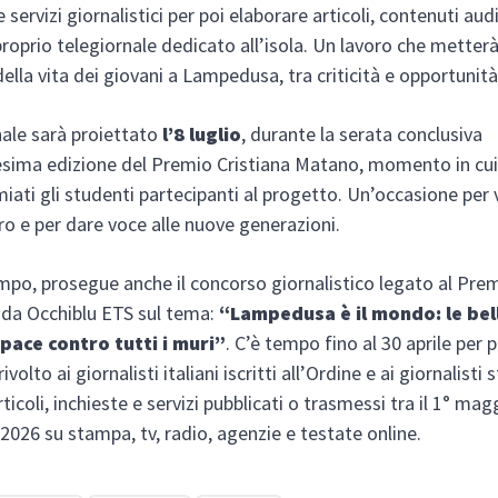
e servizi giornalistici per poi elaborare articoli, contenuti au
proprio telegiornale dedicato all’isola. Un lavoro che metterà
della vita dei giovani a Lampedusa, tra criticità e opportunità
rnale sarà proiettato
l’8 luglio
, durante la serata conclusiva
esima edizione del Premio Cristiana Matano, momento in cu
iati gli studenti partecipanti al progetto. Un’occasione per 
oro e per dare voce alle nuove generazioni.
mpo, prosegue anche il concorso giornalistico legato al Prem
da Occhiblu ETS sul tema:
“Lampedusa è il mondo: le bell
a pace contro tutti i muri”
. C’è tempo fino al 30 aprile per 
ivolto ai giornalisti italiani iscritti all’Ordine e ai giornalisti 
rticoli, inchieste e servizi pubblicati o trasmessi tra il 1° ma
e 2026 su stampa, tv, radio, agenzie e testate online.