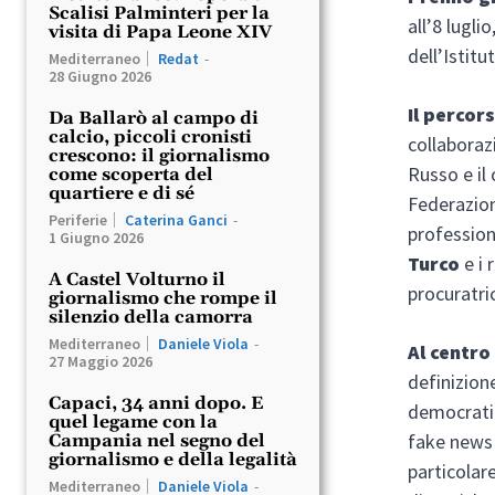
Scalisi Palminteri per la
all’8 lugli
visita di Papa Leone XIV
dell’Istit
Mediterraneo
Redat
-
28 Giugno 2026
Il percor
Da Ballarò al campo di
calcio, piccoli cronisti
collaborazi
crescono: il giornalismo
Russo e il 
come scoperta del
quartiere e di sé
Federazion
Periferie
Caterina Ganci
-
professio
1 Giugno 2026
Turco
e i 
A Castel Volturno il
procuratri
giornalismo che rompe il
silenzio della camorra
Mediterraneo
Daniele Viola
-
Al centro
27 Maggio 2026
definizion
Capaci, 34 anni dopo. E
democratic
quel legame con la
fake news 
Campania nel segno del
giornalismo e della legalità
particolar
Mediterraneo
Daniele Viola
-