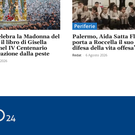
Periferie
elebra la Madonna del
Palermo, Aida Satta F
il libro di Gisella
porta a Roccella il suo
el IV Centenario
difesa della vita offesa
razione dalla peste
Redat
-
6 Agosto 2026
 2026