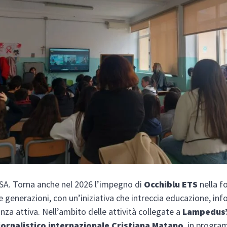
. Torna anche nel 2026 l’impegno di
Occhiblu ETS
nella f
e generazioni, con un’iniziativa che intreccia educazione, in
anza attiva. Nell’ambito delle attività collegate a
Lampedus’
ornalistico internazionale Cristiana Matano
, in progra