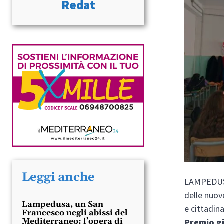
Redat
Leggi anche
LAMPEDUSA
delle nuov
Lampedusa, un San
e cittadin
Francesco negli abissi del
Premio gi
Mediterraneo: l’opera di