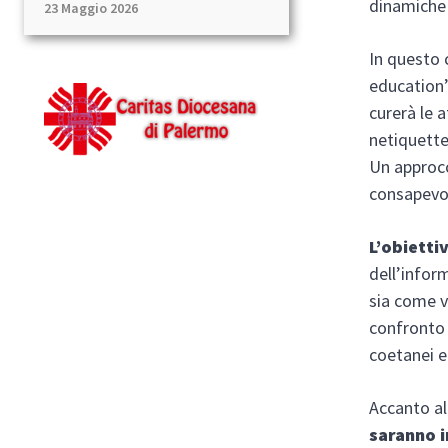
dinamiche 
23 Maggio 2026
In questo 
education”
curerà le a
netiquette
Un approcc
consapevol
L’obietti
dell’infor
sia come v
confronto 
coetanei e 
Accanto al
saranno i