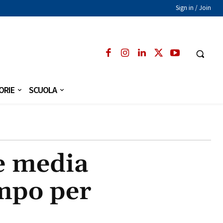
Sign in / Join
ORIE
SCUOLA
e media
ampo per