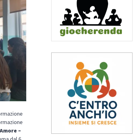
ormazione
formazione
Amore –
mma dal 6