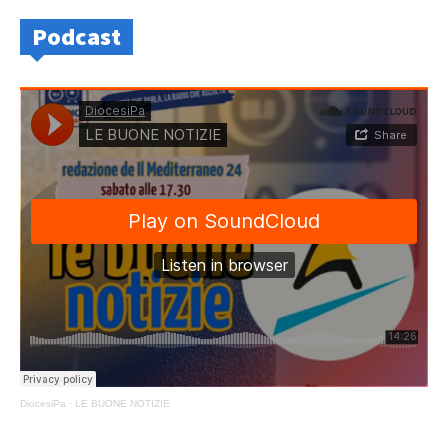
Podcast
DiocesiPa
·
LE BUONE NOTIZIE