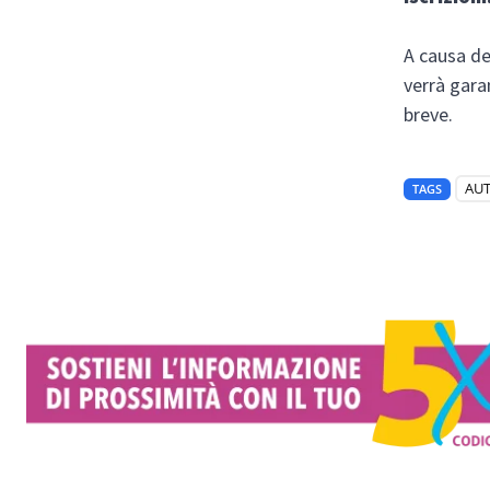
A causa del
verrà gara
breve.
AU
TAGS