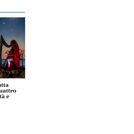
tta
uattro
tà e