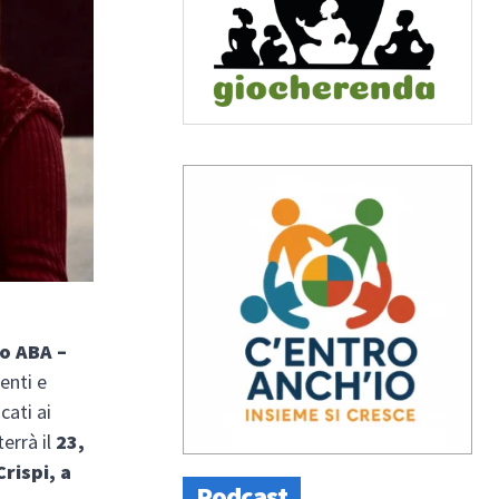
o ABA –
enti e
cati ai
 terrà il
23,
Crispi, a
Podcast