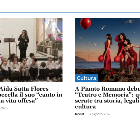
Cultura
Aida Satta Flores
A Pianto Romano debu
ccella il suo “canto in
“Teatro e Memoria”: q
la vita offesa”
serate tra storia, legali
cultura
 2026
Redat
-
6 Agosto 2026