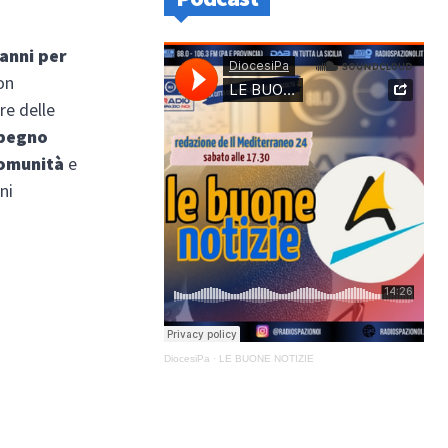
 anni per
on
re delle
mpegno
comunità
e
ni
DiocesiPa
·
LE BUONE NOTIZIE