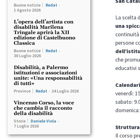
San Cata
Buone notizie
Redat
-
1 Agosto 2026
La scelta 
L’opera dell’artista con
una spicc
disabilità Marilena
Tringale aprirà la XII
continuità
edizione di Castelbuono
persone co
Classica
dell’isti
Buone notizie
Redat
-
30 Luglio 2026
che promuo
educativi s
Disabilità, a Palermo
istituzioni e associazioni
unite: «Una responsabilità
di tutti»
Calendari
Province
Redat
-
24 Luglio 2026
venerdì: 15
sabato: 9.
Vincenzo Corso, la voce
che cambia il racconto
domenica: 
della disabilità
Storie
Daniele Viola
-
7 Luglio 2026
Struttura
Il corso p