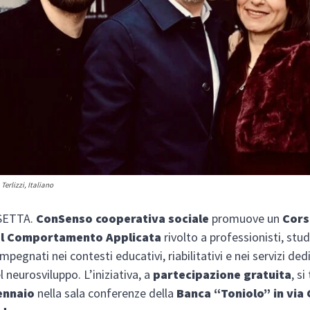
Terlizzi, Italiano
SETTA.
ConSenso cooperativa sociale
promuove un
Cors
del Comportamento Applicata
rivolto a professionisti, stud
mpegnati nei contesti educativi, riabilitativi e nei servizi dedi
l neurosviluppo. L’iniziativa, a
partecipazione gratuita
, si
gennaio
nella sala conferenze della
Banca “Toniolo” in via 