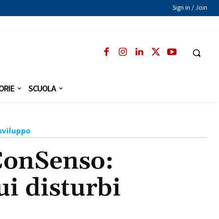
Sign in / Join
ORIE
SCUOLA
osviluppo
ConSenso:
ui disturbi