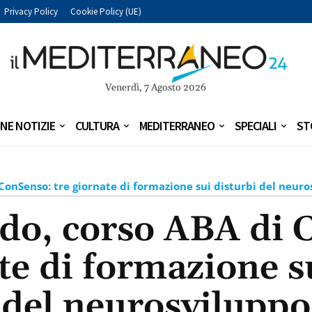
Privacy Policy
Cookie Policy (UE)
Venerdì, 7 Agosto 2026
NE NOTIZIE
CULTURA
MEDITERRANEO
SPECIALI
ST
ConSenso: tre giornate di formazione sui disturbi del neur
ldo, corso ABA di 
te di formazione s
del neurosviluppo