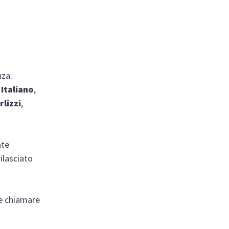
nza:
Italiano
,
lizzi
,
ate
ilasciato
.
e chiamare