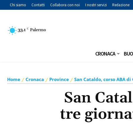
Chi siamo
Contatti
Collabora con noi
I nostri servizi
Redazione
33.1
C
Palermo
CRONACA
BUO
Home
Cronaca
Province
San Cataldo, corso ABA di 
San Cata
tre giorna