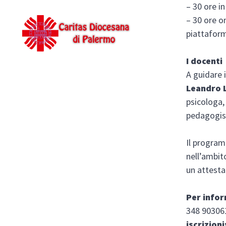
– 30 ore in
– 30 ore o
piattaform
I docenti
A guidare 
Leandro 
psicologa,
pedagogis
Il progra
nell’ambit
un attest
Per info
348 90306
iscrizioni