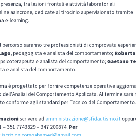
 presenza, tra lezioni frontali e attività laboratoriali
nline asincrone, dedicate al tirocinio supervisionato tramite
a e-learning.
il percorso saranno tre professionisti di comprovata esperie
Lago
, pedagogista e analista del comportamento;
Roberta 
 psicoterapeuta e analista del comportamento;
Gaetano Ter
ta e analista del comportamento.
mma è progettato per fornire competenze operative aggiorn
o dell’Analisi del Comportamento Applicata. Al termine sarà r
ato conforme agli standard per Tecnico del Comportamento
rmazioni
scrivere ad
amministrazione@sfidautismo.it
oppur
1 – 351 7743829 – 347 200874.
Per
:
iscrizionicorsoabamed@gmail.com
.