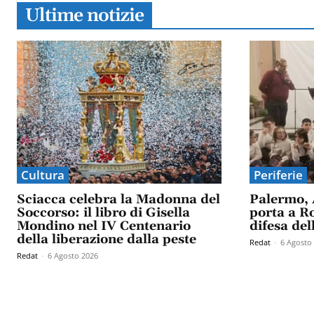
Ultime notizie
Cultura
Periferie
Sciacca celebra la Madonna del
Palermo, 
Soccorso: il libro di Gisella
porta a Ro
Mondino nel IV Centenario
difesa del
della liberazione dalla peste
Redat
-
6 Agosto
Redat
-
6 Agosto 2026