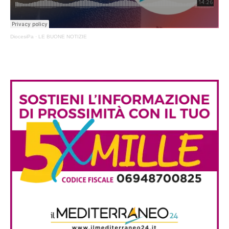
DiocesiPa
·
LE BUONE NOTIZIE