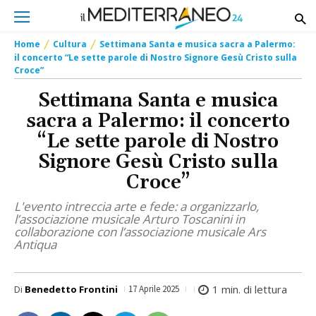
Home
Cultura
Settimana Santa e musica sacra a Palermo:
il concerto “Le sette parole di Nostro Signore Gesù Cristo sulla
Croce”
Settimana Santa e musica
sacra a Palermo: il concerto
“Le sette parole di Nostro
Signore Gesù Cristo sulla
Croce”
L'evento intreccia arte e fede: a organizzarlo,
l’associazione musicale Arturo Toscanini in
collaborazione con l’associazione musicale Ars
Antiqua
1
min. di lettura
Di
Benedetto Frontini
17 Aprile 2025