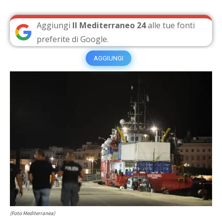
Aggiungi
Il Mediterraneo 24
alle tue fonti
preferite di Google.
AGGIUNGI
(Foto Mediterranea)