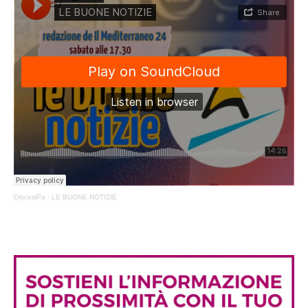
DiocesiPa
·
LE BUONE NOTIZIE