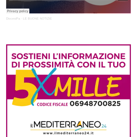
DiocesiPa
·
LE BUONE NOTIZIE