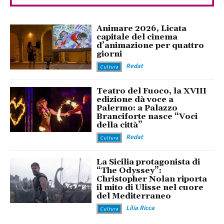
Animare 2026, Licata
capitale del cinema
d’animazione per quattro
giorni
Redat
Cultura
Teatro del Fuoco, la XVIII
edizione dà voce a
Palermo: a Palazzo
Branciforte nasce “Voci
della città”
Redat
Cultura
La Sicilia protagonista di
“The Odyssey”:
Christopher Nolan riporta
il mito di Ulisse nel cuore
del Mediterraneo
Lilia Ricca
Cultura