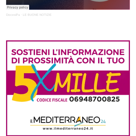
DiocesiPa
·
LE BUONE NOTIZIE