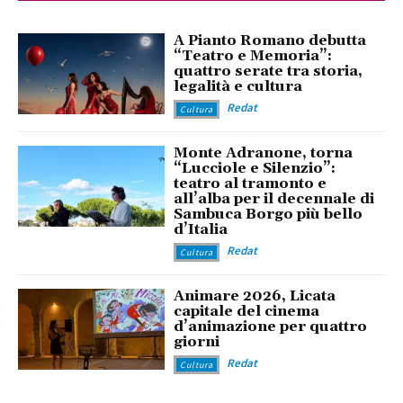
A Pianto Romano debutta
“Teatro e Memoria”:
quattro serate tra storia,
legalità e cultura
Redat
Cultura
Monte Adranone, torna
“Lucciole e Silenzio”:
teatro al tramonto e
all’alba per il decennale di
Sambuca Borgo più bello
d’Italia
Redat
Cultura
Animare 2026, Licata
capitale del cinema
d’animazione per quattro
giorni
Redat
Cultura