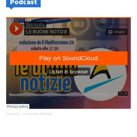
Podcast
DiocesiPa
·
LE BUONE NOTIZIE