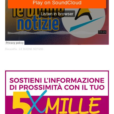
DiocesiPa
·
LE BUONE NOTIZIE