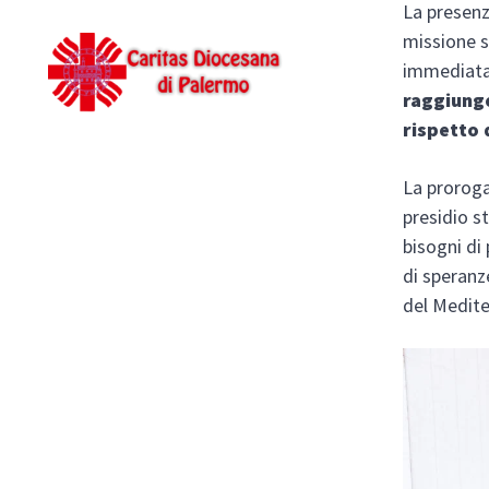
La presenz
missione si
immediata
raggiunge
rispetto 
La proroga
presidio st
bisogni di
di speranz
del Medite