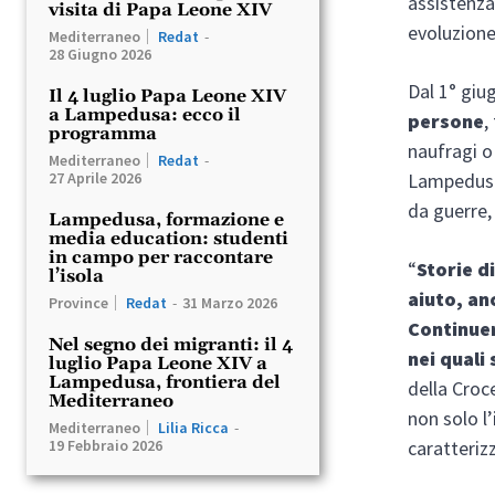
assistenza
visita di Papa Leone XIV
evoluzione
Mediterraneo
Redat
-
28 Giugno 2026
Dal 1° giu
Il 4 luglio Papa Leone XIV
a Lampedusa: ecco il
persone
,
programma
naufragi o
Mediterraneo
Redat
-
Lampedusa 
27 Aprile 2026
da guerre, 
Lampedusa, formazione e
media education: studenti
in campo per raccontare
“
Storie d
l’isola
aiuto, an
Province
Redat
-
31 Marzo 2026
Continuer
Nel segno dei migranti: il 4
nei quali
luglio Papa Leone XIV a
Lampedusa, frontiera del
della Croc
Mediterraneo
non solo 
Mediterraneo
Lilia Ricca
-
caratterizz
19 Febbraio 2026