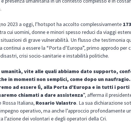
 e presenza umanitaria in un contesto complesso e in costa
.
gno 2023 a oggi, l’hotspot ha accolto complessivamente
17
 tra cui uomini, donne e minori spesso reduci da viaggi esten
 situazioni di grave vulnerabilità. Un flusso che testimonia 
continui a essere la “Porta d’Europa”, primo approdo per c
disastri, crisi socio-sanitarie e instabilità politiche.
i umanità, vite alle quali abbiamo dato supporto, conf
che in momenti non semplici, come dopo un naufragio.
emo ad essere lì, alla Porta d’Europa e in tutti i porti
 saremo chiamati a dare assistenza
”, afferma il presiden
e Rossa Italiana,
Rosario Valastro
. La sua dichiarazione so
l’impegno operativo, ma anche l’approccio profondamente 
a l’azione dei volontari e degli operatori della Cri.