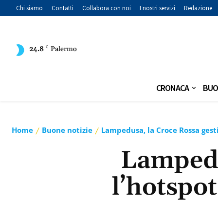
Chi siamo
Contatti
Collabora con noi
I nostri servizi
Redazione
24.8
C
Palermo
CRONACA
BUO
Home
Buone notizie
Lampedusa, la Croce Rossa gesti
Lampedu
l’hotspot