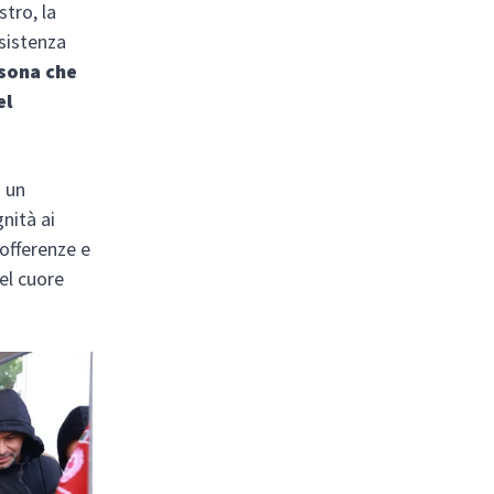
stro, la
ssistenza
sona che
el
i un
gnità ai
sofferenze e
el cuore