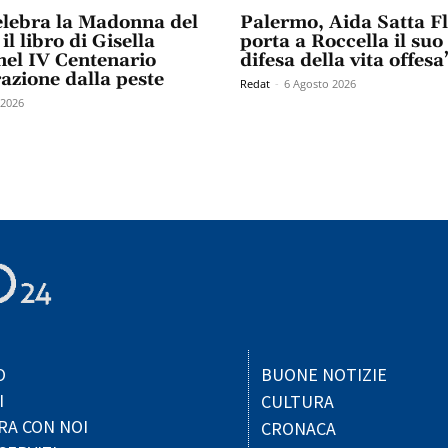
elebra la Madonna del
Palermo, Aida Satta F
il libro di Gisella
porta a Roccella il suo
el IV Centenario
difesa della vita offesa
razione dalla peste
Redat
-
6 Agosto 2026
 2026
O
BUONE NOTIZIE
I
CULTURA
RA CON NOI
CRONACA