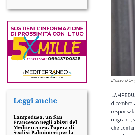
L'hotspot di Lam
LAMPEDUSA.
Leggi anche
dicembre 2
responsabi
Lampedusa, un San
migranti, 
Francesco negli abissi del
che confer
Mediterraneo: l’opera di
Scalisi Palminteri per la