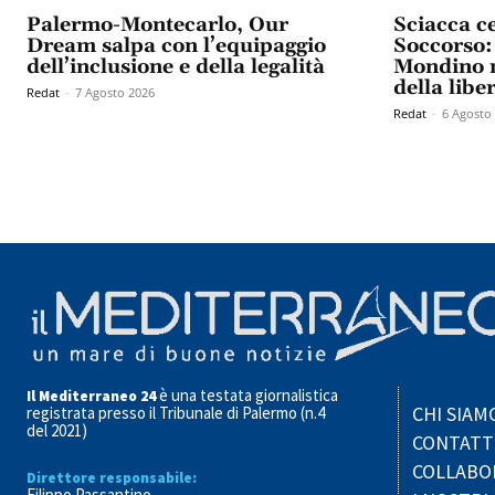
Palermo-Montecarlo, Our
Sciacca c
Dream salpa con l’equipaggio
Soccorso: 
dell’inclusione e della legalità
Mondino n
della libe
Redat
-
7 Agosto 2026
Redat
-
6 Agosto
è una testata giornalistica
Il Mediterraneo 24
CHI SIAM
registrata presso il Tribunale di Palermo (n.4
del 2021)
CONTATT
COLLABO
Direttore responsabile:
Filippo Passantino