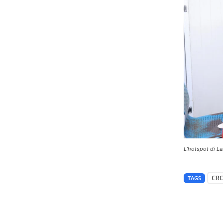
L’hotspot di L
CRO
TAGS