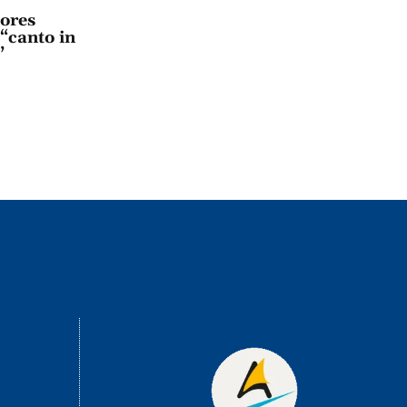
lores
 “canto in
”