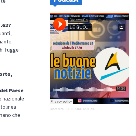
nte
3.627
uanti,
quanto
hi fugge
orto,
 del Paese
te nazionale
ttolinea
DiocesiPa
·
LE BUONE NOTIZIE
umano che