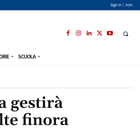
Sign in / Join
ORIE
SCUOLA
 gestirà
lte finora