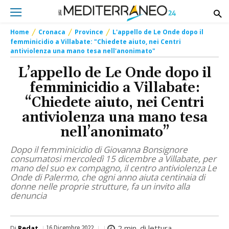
Home
Cronaca
Province
L'appello de Le Onde dopo il
femminicidio a Villabate: "Chiedete aiuto, nei Centri
antiviolenza una mano tesa nell'anonimato"
L’appello de Le Onde dopo il
femminicidio a Villabate:
“Chiedete aiuto, nei Centri
antiviolenza una mano tesa
nell’anonimato”
Dopo il femminicidio di Giovanna Bonsignore
consumatosi mercoledì 15 dicembre a Villabate, per
mano del suo ex compagno, il centro antiviolenza Le
Onde di Palermo, che ogni anno aiuta centinaia di
donne nelle proprie strutture, fa un invito alla
denuncia
2
min. di lettura
Di
Redat
16 Dicembre 2022