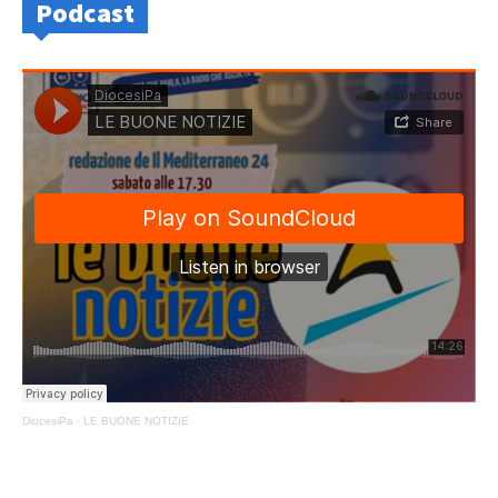
Podcast
DiocesiPa
·
LE BUONE NOTIZIE