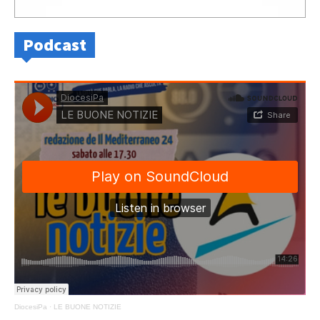
Podcast
DiocesiPa
·
LE BUONE NOTIZIE