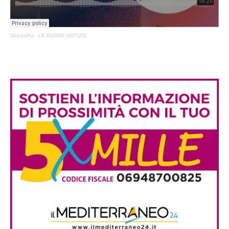
DiocesiPa
·
LE BUONE NOTIZIE