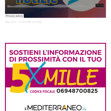
DiocesiPa
·
LE BUONE NOTIZIE