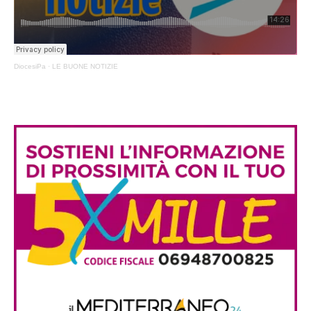
DiocesiPa
·
LE BUONE NOTIZIE