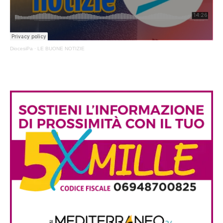
DiocesiPa
·
LE BUONE NOTIZIE