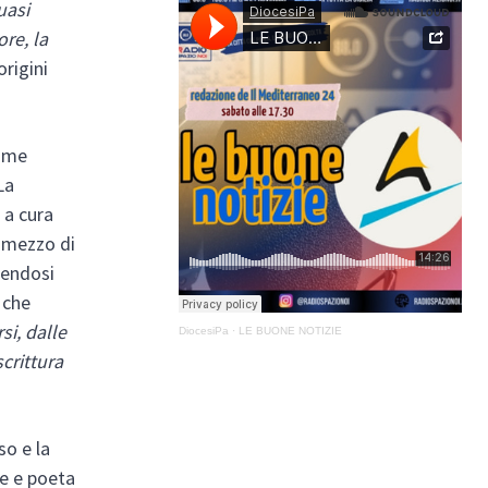
uasi
re, la
origini
come
La
 a cura
e mezzo di
gendosi
 che
si, dalle
DiocesiPa
·
LE BUONE NOTIZIE
crittura
so e la
te e poeta