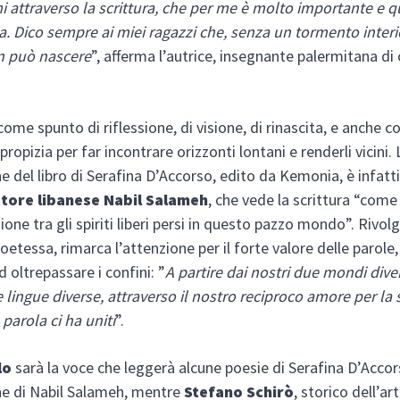
 attraverso la scrittura, che per me è molto importante e q
a. Dico sempre ai miei ragazzi che, senza un tormento interio
n può nascere
”, afferma l’autrice, insegnante palermitana di 
come spunto di riflessione, di visione, di rinascita, e anche 
ropizia per far incontrare orizzonti lontani e renderli vicini. 
e del libro di Serafina D’Accorso, edito da Kemonia, è infatti
ttore libanese Nabil Salameh
, che vede la scrittura “com
one tra gli spiriti liberi persi in questo pazzo mondo”. Rivol
oetessa, rimarca l’attenzione per il forte valore delle parole,
 oltrepassare i confini: ”
A partire dai nostri due mondi diver
 lingue diverse, attraverso il nostro reciproco amore per la s
 parola ci ha uniti
”.
lo
sarà la voce che leggerà alcune poesie di Serafina D’Accor
ne di Nabil Salameh, mentre
Stefano Schirò
, storico dell’ar