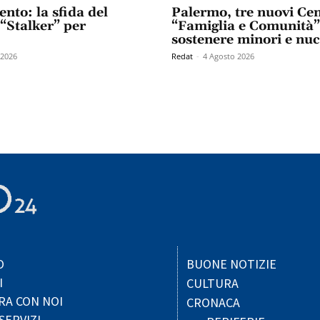
ento: la sfida del
Palermo, tre nuovi Cen
 “Stalker” per
“Famiglia e Comunità”
sostenere minori e nucl
 2026
Redat
-
4 Agosto 2026
O
BUONE NOTIZIE
I
CULTURA
RA CON NOI
CRONACA
SERVIZI