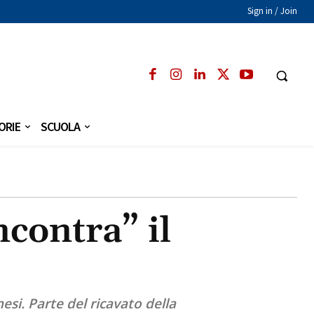
Sign in / Join
ORIE
SCUOLA
ncontra” il
esi. Parte del ricavato della