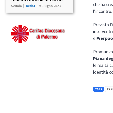
che ha cre
Scuola
Redat
-
9 Giugno 2023
l’incontro.
Previsto l
interventi
e
Pierpao
Promuovon
Piana deg
le realtà c
identità c
POE
TAGS