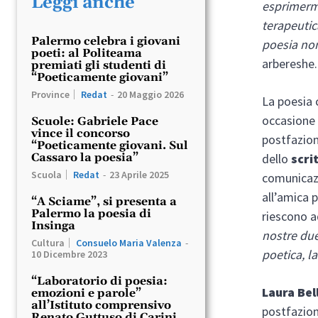
Leggi anche
esprimermi
terapeutic
Palermo celebra i giovani
poesia no
poeti: al Politeama
arbereshe.
premiati gli studenti di
“Poeticamente giovani”
Province
Redat
-
20 Maggio 2026
La poesia 
occasione p
Scuole: Gabriele Pace
vince il concorso
postfazion
“Poeticamente giovani. Sul
dello
scri
Cassaro la poesia”
Scuola
Redat
-
23 Aprile 2025
comunicazi
all’amica p
“A Sciame”, si presenta a
Palermo la poesia di
riescono ad
Insinga
nostre due
Cultura
Consuelo Maria Valenza
-
poetica, la
10 Dicembre 2023
“Laboratorio di poesia:
Laura Bel
emozioni e parole”
all’Istituto comprensivo
postfazio
Renato Guttuso di Carini