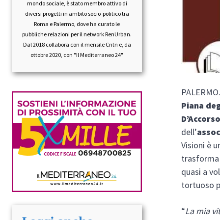
mondo sociale, è stato membro attivo di
diversi progetti in ambito socio-politico tra
Roma e Palermo, dove ha curato le
pubbliche relazioni per il network RenUrban.
Dal 2018 collabora con il mensile Cntn e, da
ottobre 2020, con "Il Mediterraneo 24"
PALERMO. V
Piana deg
D’Accors
dell’
assoc
Visioni è 
trasforma 
quasi a vol
tortuoso p
“
La mia vi