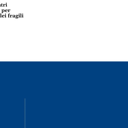
tri
 per
ei fragili