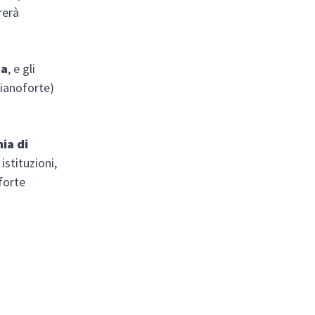
rerà
ta
, e gli
pianoforte)
ia di
istituzioni,
 forte