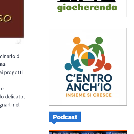
minario di
ina
ai progetti
 e
do delicato,
gnarli nel
Podcast