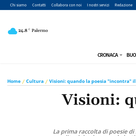
Chi siamo
Contatti
Collabora con noi
I nostri servizi
Redazione
24.8
C
Palermo
CRONACA
BUO
Home
Cultura
Visioni: quando la poesia "incontra" il
Visioni: q
La prima raccolta di poesie di