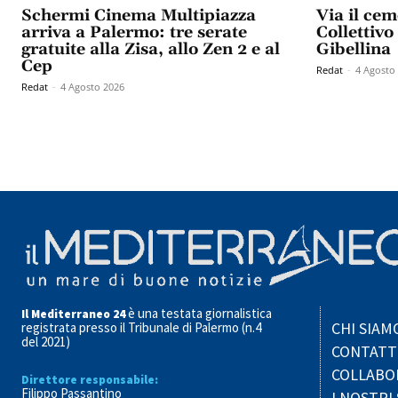
Schermi Cinema Multipiazza
Via il cem
arriva a Palermo: tre serate
Collettivo
gratuite alla Zisa, allo Zen 2 e al
Gibellina
Cep
Redat
-
4 Agosto
Redat
-
4 Agosto 2026
è una testata giornalistica
Il Mediterraneo 24
CHI SIAM
registrata presso il Tribunale di Palermo (n.4
del 2021)
CONTATT
COLLABO
Direttore responsabile:
Filippo Passantino
I NOSTRI 