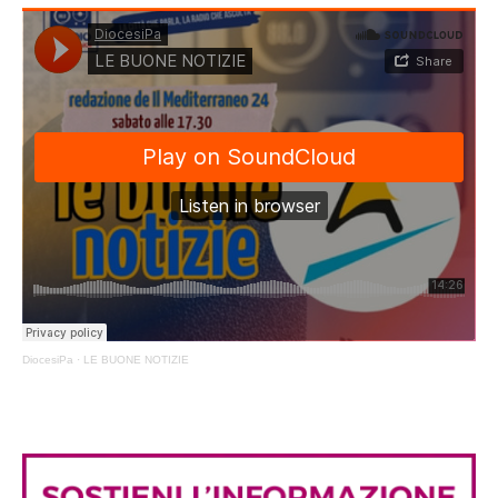
DiocesiPa
·
LE BUONE NOTIZIE