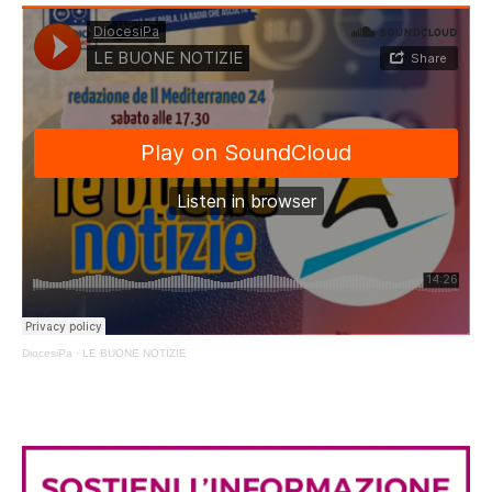
DiocesiPa
·
LE BUONE NOTIZIE