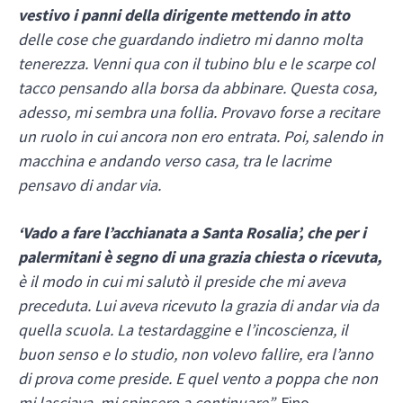
vestivo i panni della dirigente
mettendo in atto
delle cose che guardando indietro mi danno molta
tenerezza. Venni qua con il tubino blu e le scarpe col
tacco pensando alla borsa da abbinare. Questa cosa,
adesso, mi sembra una follia. Provavo forse a recitare
un ruolo in cui ancora non ero entrata. Poi, salendo in
macchina e andando verso casa, tra le lacrime
pensavo di andar via.
‘Vado a fare l’acchianata a Santa Rosalia’, che per i
palermitani è
segno di una grazia
chiesta o ricevuta,
è il modo in cui mi salutò il preside che mi aveva
preceduta. Lui aveva ricevuto la grazia di andar via da
quella scuola. La testardaggine e l’incoscienza, il
buon senso e lo studio, non volevo fallire, era l’anno
di prova come preside. E quel vento a poppa che non
mi lasciava, mi spinsero a continuare”.
Fino