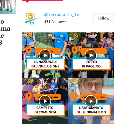
@terramatta_tv
Follow
to
477
Followers
rima
ne
8