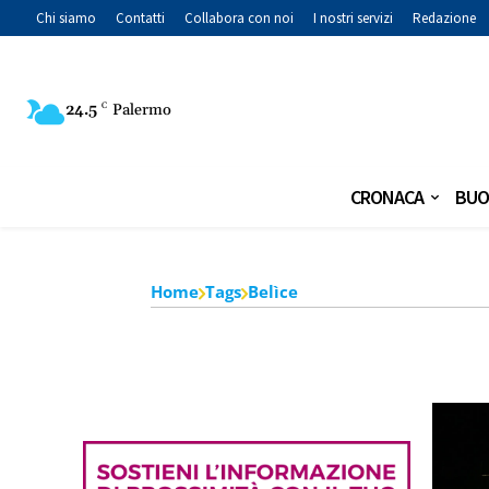
Chi siamo
Contatti
Collabora con noi
I nostri servizi
Redazione
24.5
C
Palermo
CRONACA
BUO
Home
Tags
Belìce