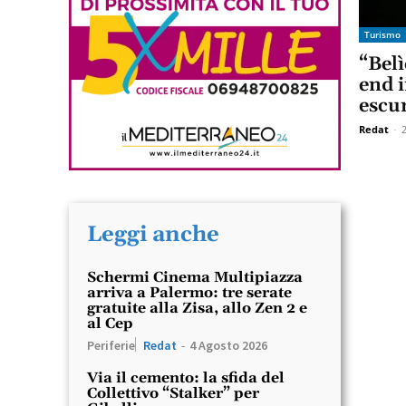
Turismo
“Belì
end 
escur
Redat
-
Leggi anche
Schermi Cinema Multipiazza
arriva a Palermo: tre serate
gratuite alla Zisa, allo Zen 2 e
al Cep
Periferie
Redat
-
4 Agosto 2026
Via il cemento: la sfida del
Collettivo “Stalker” per