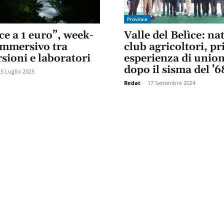
Province
ce a 1 euro”, week-
Valle del Belìce: na
immersivo tra
club agricoltori, p
sioni e laboratori
esperienza di unio
dopo il sisma del ’6
25 Luglio 2025
Redat
-
17 Settembre 2024