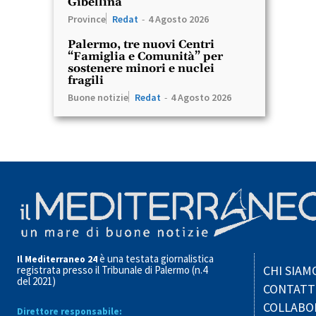
Gibellina
Province
Redat
-
4 Agosto 2026
Palermo, tre nuovi Centri
“Famiglia e Comunità” per
sostenere minori e nuclei
fragili
Buone notizie
Redat
-
4 Agosto 2026
è una testata giornalistica
Il Mediterraneo 24
CHI SIAM
registrata presso il Tribunale di Palermo (n.4
del 2021)
CONTATT
COLLABO
Direttore responsabile: