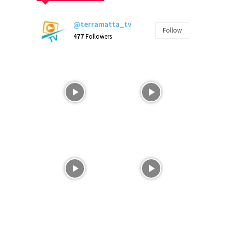
@terramatta_tv
Follow
477
Followers