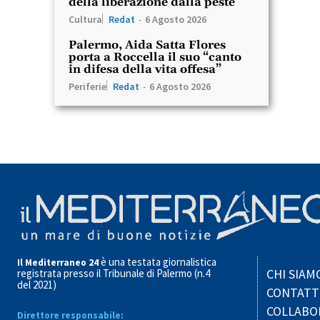
della liberazione dalla peste
Cultura
Redat
-
6 Agosto 2026
Palermo, Aida Satta Flores
porta a Roccella il suo “canto
in difesa della vita offesa”
Periferie
Redat
-
6 Agosto 2026
è una testata giornalistica
Il Mediterraneo 24
CHI SIAM
registrata presso il Tribunale di Palermo (n.4
del 2021)
CONTATT
COLLABO
Direttore responsabile: