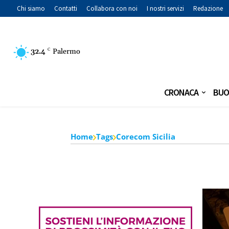
Chi siamo
Contatti
Collabora con noi
I nostri servizi
Redazione
32.4
C
Palermo
CRONACA
BUO
Home
Tags
Corecom Sicilia