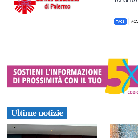
Trapani e C
AC
TAGS
Ultime notizie