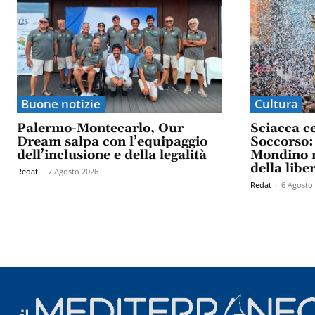
Buone notizie
Cultura
Palermo-Montecarlo, Our
Sciacca c
Dream salpa con l’equipaggio
Soccorso: 
dell’inclusione e della legalità
Mondino n
della libe
Redat
-
7 Agosto 2026
Redat
-
6 Agosto