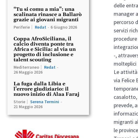
delle entr
“Tu si comu a mia”: una
manager ac
scalinata rinasce a Ballarò
grazie ai giovani migranti
percorso d
Periferie
Redat
-
6 Giugno 2026
servizi ric
procedure 
Coppa AfroSiciliana, il
calcio diventa ponte tra
integrazio
Africa e Sicilia: al via un
progetto di inclusione e
-, attraver
talent scouting
molteplici
Mediterraneo
Redat
-
Le attività
26 Maggio 2026
via Felice 
La fuga dalla Libia e
temporanea
l’errore giudiziario: il
nuovo inizio di Alaa Faraj
casalotto,
Storie
Serena Termini
-
prevede, a
21 Maggio 2026
informazio
migranti al
le province