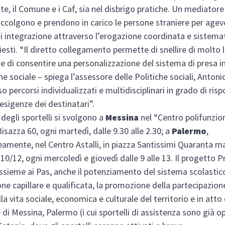
ate, il Comune e i Caf, sia nel disbrigo pratiche. Un mediatore
colgono e prendono in carico le persone straniere per agevol
i integrazione attraverso l’erogazione coordinata e sistemat
hiesti. “Il diretto collegamento permette di snellire di molto 
e di consentire una personalizzazione del sistema di presa in
ne sociale – spiega l’assessore delle Politiche sociali, Anton
so percorsi individualizzati e multidisciplinari in grado di ris
 esigenze dei destinatari”.
 degli sportelli si svolgono a
Messina
nel “Centro polifunzion
Bisazza 60, ogni martedì, dalle 9.30 alle 2.30; a
Palermo
,
mente, nel Centro Astalli, in piazza Santissimi Quaranta mar
 10/12, ogni mercoledì e giovedì dalle 9 alle 13. Il progetto 
ssieme ai Pas, anche il potenziamento del sistema scolastico,
ne capillare e qualificata, la promozione della partecipazione
la vita sociale, economica e culturale del territorio e in atto
 di Messina, Palermo (i cui sportelli di assistenza sono già op