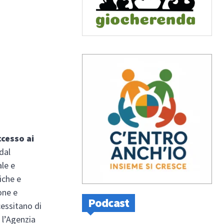
ccesso ai
 dal
ale e
iche e
one e
Podcast
cessitano di
 l’Agenzia