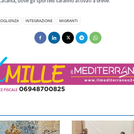
atania, dove gli sportelli saranno attivati a breve.
COGLIENZA
INTEGRAZIONE
MIGRANTI