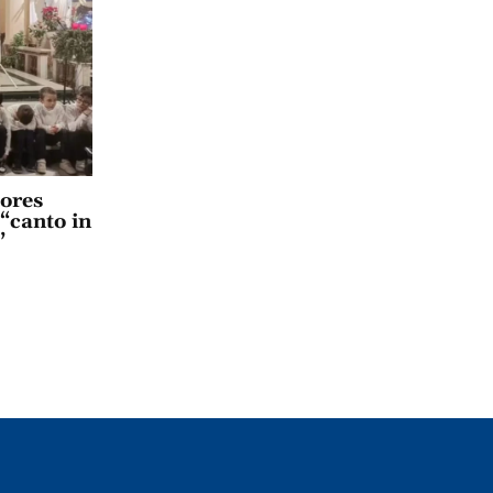
lores
 “canto in
”