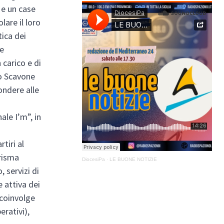
 e un case
are il loro
ica dei
le
 carico e di
io Scavone
pondere alle
ale I’m”, in
tiri al
Prisma
DiocesiPa
·
LE BUONE NOTIZIE
 servizi di
 attiva dei
 coinvolge
erativi),