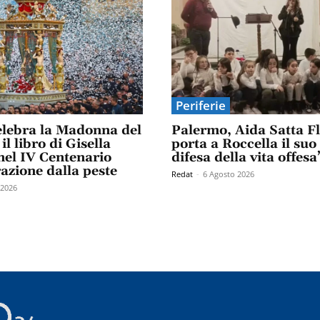
Periferie
elebra la Madonna del
Palermo, Aida Satta F
il libro di Gisella
porta a Roccella il suo
el IV Centenario
difesa della vita offesa
razione dalla peste
Redat
-
6 Agosto 2026
 2026