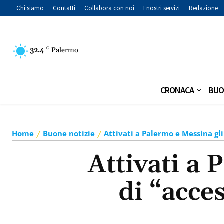
Chi siamo
Contatti
Collabora con noi
I nostri servizi
Redazione
32.4
C
Palermo
CRONACA
BUO
Home
Buone notizie
Attivati a Palermo e Messina gli 
Attivati a 
di “acces