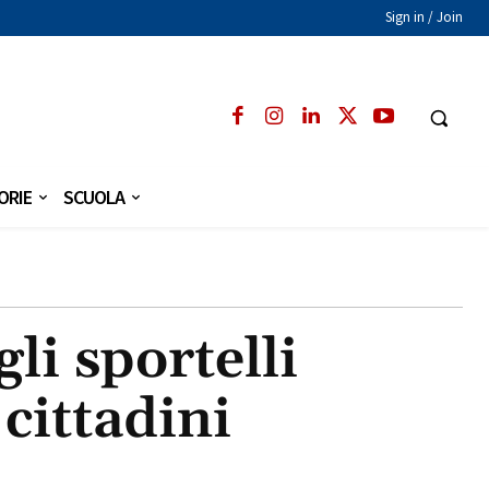
Sign in / Join
ORIE
SCUOLA
li sportelli
 cittadini