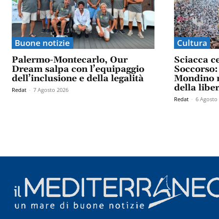
Buone notizie
Cultura
Palermo-Montecarlo, Our
Sciacca c
Dream salpa con l’equipaggio
Soccorso: 
dell’inclusione e della legalità
Mondino n
della libe
Redat
-
7 Agosto 2026
Redat
-
6 Agosto