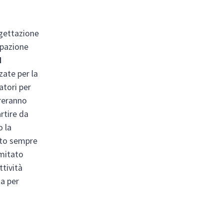
ogettazione
ipazione
d
zate per la
atori per
treranno
artire da
o la
onto sempre
omitato
ttività
ta per