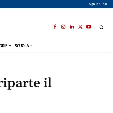
Sign in / Join
ORIE
SCUOLA
iparte il