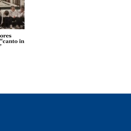
lores
 “canto in
”