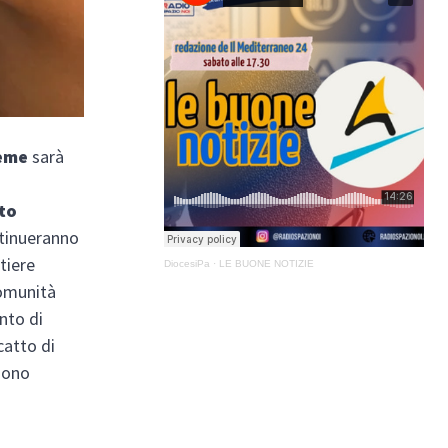
ieme
sarà
uto
ntinueranno
rtiere
DiocesiPa
·
LE BUONE NOTIZIE
comunità
nto di
catto di
 sono