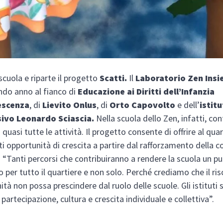
 scuola e riparte il progetto
Scatti.
Il
Laboratorio Zen Ins
ondo anno al fianco di
Educazione ai Diritti dell’Infanzia
escenza
, di
Lievito Onlus
, di
Orto Capovolto
e dell’
istit
ivo Leonardo Sciascia.
Nella scuola dello Zen, infatti, co
 quasi tutte le attività. Il progetto consente di offrire al qua
i opportunità di crescita a partire dal rafforzamento della 
 “Tanti percorsi che contribuiranno a rendere la scuola un pu
o per tutto il quartiere e non solo. Perché crediamo che il ris
tà non possa prescindere dal ruolo delle scuole. Gli istituti
 partecipazione, cultura e crescita individuale e collettiva”.