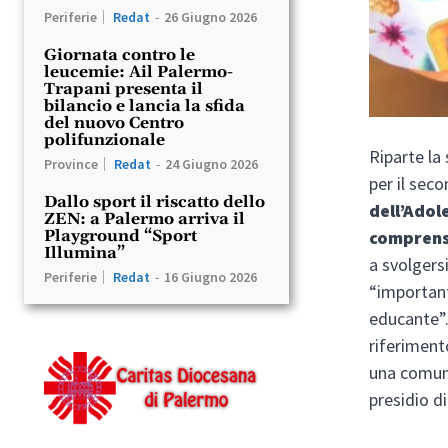
Periferie
Redat
-
26 Giugno 2026
Giornata contro le
leucemie: Ail Palermo-
Trapani presenta il
bilancio e lancia la sfida
del nuovo Centro
polifunzionale
Riparte la
Province
Redat
-
24 Giugno 2026
per il sec
Dallo sport il riscatto dello
dell’Adol
ZEN: a Palermo arriva il
comprens
Playground “Sport
Illumina”
a svolgersi
Periferie
Redat
-
16 Giugno 2026
“important
educante”.
riferiment
una comuni
presidio di