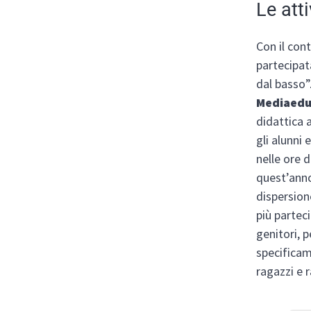
Le att
Con il con
partecipat
dal basso”
Mediaedu
didattica a
gli alunni
nelle ore d
quest’anno
dispersion
più parteci
genitori, p
specificam
ragazzi e 