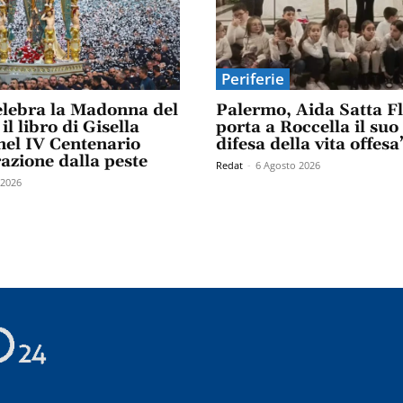
Periferie
elebra la Madonna del
Palermo, Aida Satta F
il libro di Gisella
porta a Roccella il suo
el IV Centenario
difesa della vita offesa
razione dalla peste
Redat
-
6 Agosto 2026
 2026