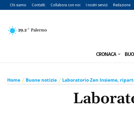
Chi siamo
Contatti
Collabora con noi
I nostri servizi
Redazione
29.2
C
Palermo
CRONACA
BUO
Home
Buone notizie
Laboratorio Zen Insieme, riparte
Laborato