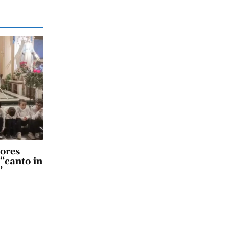
lores
 “canto in
”