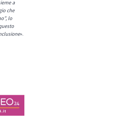
sieme a
gio che
o”, lo
 questo
nclusione
».