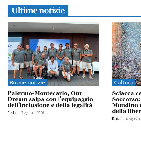
Ultime notizie
Buone notizie
Cultura
Palermo-Montecarlo, Our
Sciacca c
Dream salpa con l’equipaggio
Soccorso: 
dell’inclusione e della legalità
Mondino n
della libe
Redat
-
7 Agosto 2026
Redat
-
6 Agosto