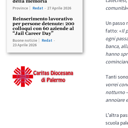
catechesi,
della memoria
comunità
»
Province
Redat
-
27 Aprile 2026
Reinserimento lavorativo
Un passo m
per persone detenute: 200
colloqui con 60 aziende al
fatto: «
Il
“Jail Career Day”
ogni pass
Buone notizie
Redat
-
23 Aprile 2026
banca, all
hanno spro
cominciar
Tanti sono
vorrei con
notturno
annoiare e
L’altra pa
scuola pal