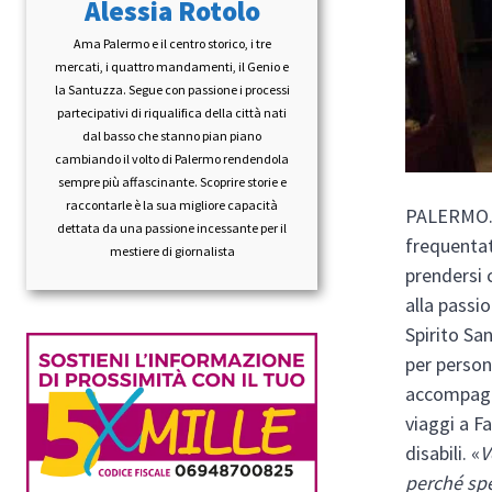
Alessia Rotolo
Ama Palermo e il centro storico, i tre
mercati, i quattro mandamenti, il Genio e
la Santuzza. Segue con passione i processi
partecipativi di riqualifica della città nati
dal basso che stanno pian piano
cambiando il volto di Palermo rendendola
sempre più affascinante. Scoprire storie e
raccontarle è la sua migliore capacità
PALERMO
dettata da una passione incessante per il
frequentat
mestiere di giornalista
prendersi 
alla passi
Spirito San
per person
accompagna
viaggi a F
disabili. «
V
perché sp