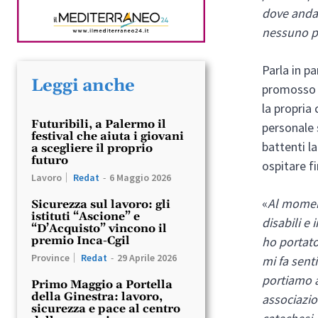
dove andar
nessuno p
Parla in p
Leggi anche
promosso d
la propria
Futuribili, a Palermo il
personale 
festival che aiuta i giovani
battenti l
a scegliere il proprio
futuro
ospitare f
Lavoro
Redat
-
6 Maggio 2026
«
Al momen
Sicurezza sul lavoro: gli
istituti “Ascione” e
disabili e
“D’Acquisto” vincono il
ho portato
premio Inca-Cgil
Province
Redat
-
29 Aprile 2026
mi fa sent
portiamo a
Primo Maggio a Portella
della Ginestra: lavoro,
associazio
sicurezza e pace al centro