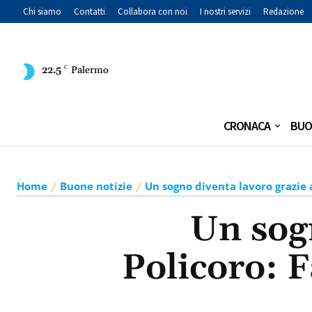
Chi siamo
Contatti
Collabora con noi
I nostri servizi
Redazione
22.5
C
Palermo
CRONACA
BUO
Home
Buone notizie
Un sogno diventa lavoro grazie a
Un sogn
Policoro: F