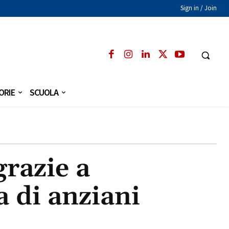
Sign in / Join
ORIE
SCUOLA
grazie a
a di anziani