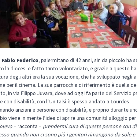
.
Fabio Federico
, palermitano di 42 anni, sin da piccolo ha 
o la diocesi e fatto tanto volontariato, e grazie a questo ha
cura degli altri era la sua vocazione, che ha sviluppato negli 
one per il cinema. La sua parrocchia di riferimento è quella de
to, in via Filippo Juvara, dove ad oggi fa parte del Servizio 
e con disabilità, con l’Unitalsi è spesso andato a Lourdes
ndo anziani e persone con disabilità, e proprio durante uno
abio viene in mente l’idea di aprire una comunità alloggio per
olevo
– racconta –
prendermi cura di queste persone con dis
esso quando non ci sono più i genitori rimangono da sole 