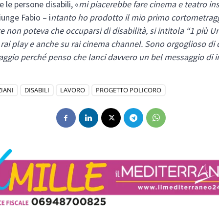
 e le persone disabili, «
mi piacerebbe fare cinema e teatro in
unge Fabio – i
ntanto ho prodotto il mio primo cortometrag
 non poteva che occuparsi di disabilità, si intitola “1 più Un
 rai play e anche su rai cinema channel. Sono orgoglioso di
ggio perché penso che lanci davvero un bel messaggio di i
IANI
DISABILI
LAVORO
PROGETTO POLICORO