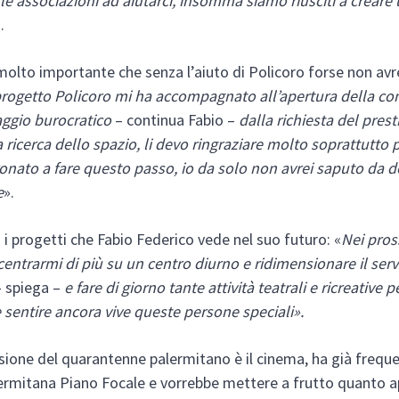
 le associazioni ad aiutarci, insomma siamo riusciti a creare
.
olto importante che senza l’aiuto di Policoro forse non av
 progetto Policoro mi ha accompagnato all’apertura della co
aggio burocratico
– continua Fabio –
dalla richiesta del prest
a ricerca dello spazio, li devo ringraziare molto soprattutto
nato a fare questo passo, io da solo non avrei saputo da 
e
».
 i progetti che Fabio Federico vede nel suo futuro: «
Nei pros
centrarmi di più su un centro diurno e ridimensionare il serv
– spiega –
e fare di giorno tante attività teatrali e ricreative 
 sentire ancora vive queste persone speciali».
ssione del quarantenne palermitano è il cinema, ha già frequ
ermitana Piano Focale e vorrebbe mettere a frutto quanto 