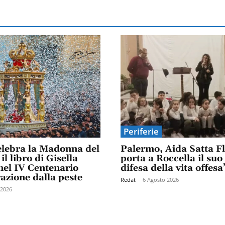
Periferie
elebra la Madonna del
Palermo, Aida Satta F
il libro di Gisella
porta a Roccella il suo
el IV Centenario
difesa della vita offesa
razione dalla peste
Redat
-
6 Agosto 2026
 2026