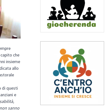
sempre
 capito che
anni insieme
dicata allo
pastorale
 di questi
 anziani e
abilità,
e non sanno