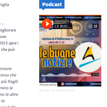
Podcast
miglia
o
–
migliorare
ione
2015 apre i
4 che può
persone
rcorso che
più fragili
mino le
DiocesiPa
·
LE BUONE NOTIZIE
no le altre
 la