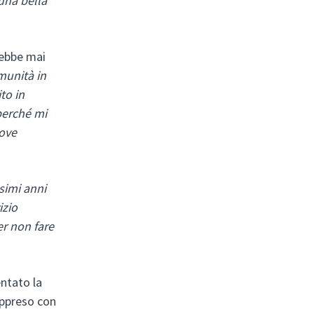
 una bella
rebbe mai
munità in
ito in
 perché mi
dove
simi anni
izio
per non fare
entato la
appreso con