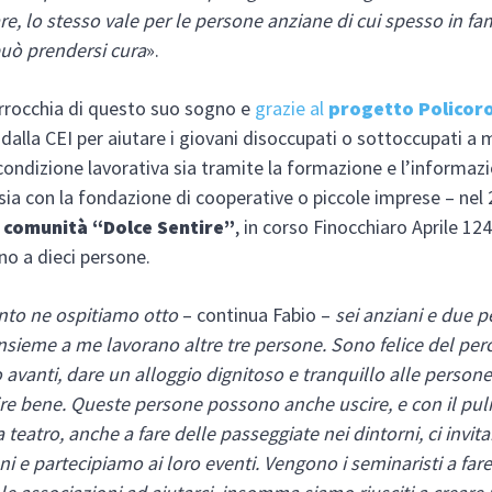
e, lo stesso vale per le persone anziane di cui spesso in fa
uò prendersi cura
».
arrocchia di questo suo sogno e
grazie al
progetto Policor
alla CEI per aiutare i giovani disoccupati o sottoccupati a 
 condizione lavorativa sia tramite la formazione e l’informaz
sia con la fondazione di cooperative o piccole imprese – nel 
a
comunità “Dolce Sentire”
, in corso Finocchiaro Aprile 12
ino a dieci persone.
to ne ospitiamo otto
– continua Fabio –
sei anziani e due 
 insieme a me lavorano altre tre persone. Sono felice del pe
 avanti, dare un alloggio dignitoso e tranquillo alle persone 
ire bene. Queste persone possono anche uscire, e con il pul
 teatro, anche a fare delle passeggiate nei dintorni, ci invita
ni e partecipiamo ai loro eventi. Vengono i seminaristi a fare