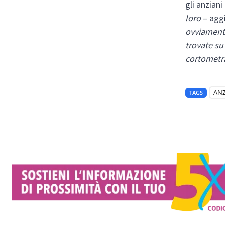
gli anziani
loro
– aggi
ovviamente
trovate su
cortometra
ANZ
TAGS