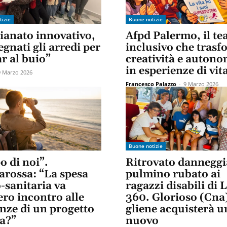
tizie
Buone notizie
gianato innovativo,
Afpd Palermo, il te
gnati gli arredi per
inclusivo che tras
ar al buio”
creatività e autono
in esperienze di vit
9 Marzo 2026
Francesco Palazzo
-
9 Marzo 2026
Buone notizie
o di noi”.
Ritrovato danneggia
arossa: “La spesa
pulmino rubato ai
-sanitaria va
ragazzi disabili di 
ro incontro alle
360. Glorioso (Cna
nze di un progetto
gliene acquisterà u
ta?”
nuovo