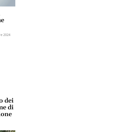
a
me
re 2024
o dei
me di
ione