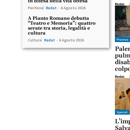
in difesa della vita offesa”
Redat
-
Periferie
Redat
-
6 Agosto 2026
A Pianto Romano debutta
“Teatro e Memoria”: quattro
serate tra storia, legalità e
cultura
Province
Cultura
Redat
-
6 Agosto 2026
Pale
pulm
disab
colpo
Redat
-
Speciali
L’imp
Salva