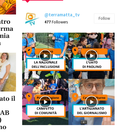
@terramatta_tv
Follow
atro
477
Followers
forma
mia
a
to il
LAB
)
no