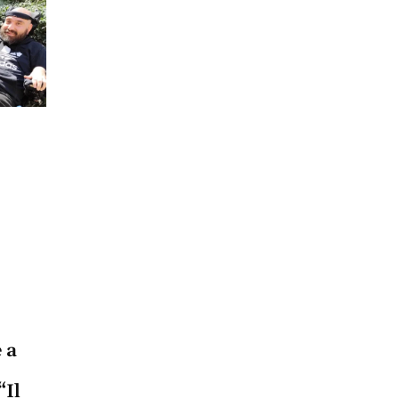
 a
“Il