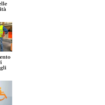
elle
ità
gento
i
gli