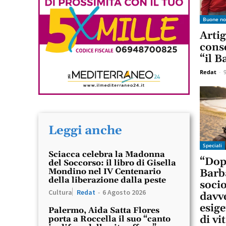
Buone no
Arti
conse
“il B
Redat
-
Leggi anche
Speciali
Sciacca celebra la Madonna
“Dop
del Soccorso: il libro di Gisella
Mondino nel IV Centenario
Barb
della liberazione dalla peste
socio
Cultura
Redat
-
6 Agosto 2026
davve
esige
Palermo, Aida Satta Flores
di vi
porta a Roccella il suo “canto