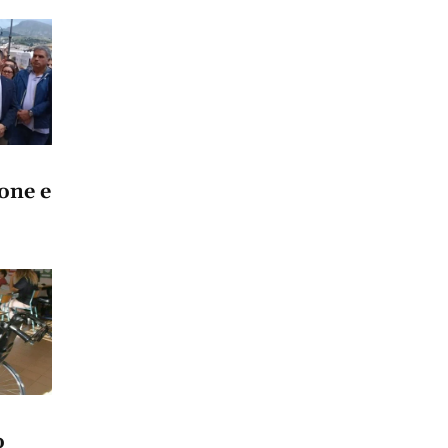
ione e
o