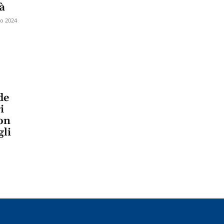
tà
io 2024
de
i
con
gli