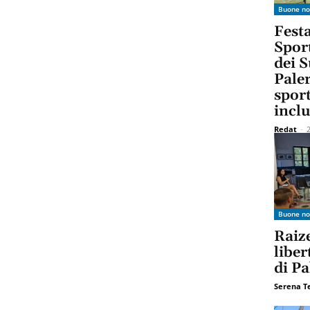
Buone no
Fest
Spor
dei S
Paler
sport
incl
Redat
-
Buone no
Raize
liber
di P
Serena T