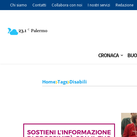
Chi siamo
Contatti
Collabora con noi
I nostri servizi
Redazione
23.1
C
Palermo
CRONACA
BUO
Home
Tags
Disabili