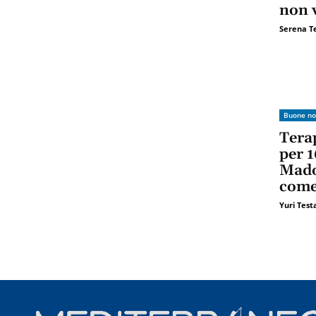
non 
Serena T
Buone no
Terap
per 1
Mado
come
Yuri Tes