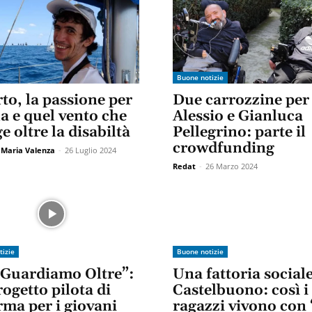
Buone notizie
to, la passione per
Due carrozzine per
la e quel vento che
Alessio e Gianluca
e oltre la disabiltà
Pellegrino: parte il
crowdfunding
 Maria Valenza
-
26 Luglio 2024
Redat
-
26 Marzo 2024
tizie
Buone notizie
 Guardiamo Oltre”:
Una fattoria sociale
ogetto pilota di
Castelbuono: così i
rma per i giovani
ragazzi vivono con 