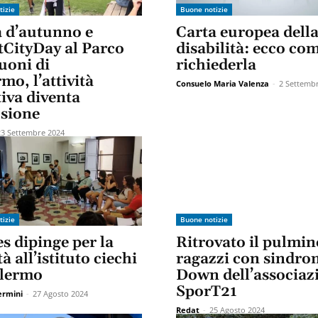
tizie
Buone notizie
a d’autunno e
Carta europea dell
tCityDay al Parco
disabilità: ecco co
uoni di
richiederla
mo, l’attività
Consuelo Maria Valenza
-
2 Settemb
iva diventa
usione
23 Settembre 2024
tizie
Buone notizie
s dipinge per la
Ritrovato il pulmin
tà all’istituto ciechi
ragazzi con sindro
alermo
Down dell’associaz
SporT21
ermini
-
27 Agosto 2024
Redat
-
25 Agosto 2024