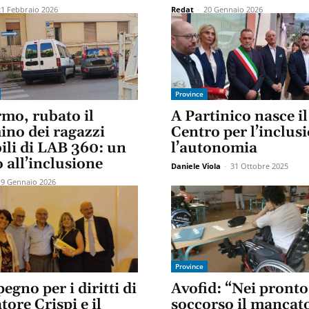
21 Febbraio 2026
Redat
-
20 Gennaio 2026
Province
rmo, rubato il
A Partinico nasce il
ino dei ragazzi
Centro per l’inclus
ili di LAB 360: un
l’autonomia
 all’inclusione
Daniele Viola
-
31 Ottobre 2025
19 Gennaio 2026
Province
egno per i diritti di
Avofid: “Nei pronto
tore Crispi e il
soccorso il mancat