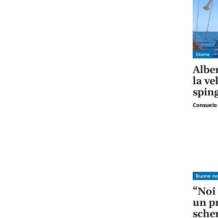
Storie
Alber
la ve
sping
Consuelo
Buone no
“Noi
un pr
sche