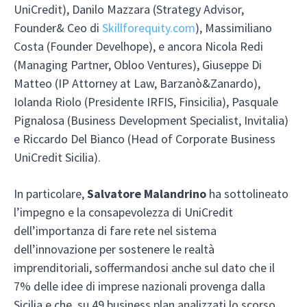
UniCredit), Danilo Mazzara (Strategy Advisor,
Founder& Ceo di
Skillforequity.com
), Massimiliano
Costa (Founder Develhope), e ancora Nicola Redi
(Managing Partner, Obloo Ventures), Giuseppe Di
Matteo (IP Attorney at Law, Barzanò&Zanardo),
Iolanda Riolo (Presidente IRFIS, Finsicilia), Pasquale
Pignalosa (Business Development Specialist, Invitalia)
e Riccardo Del Bianco (Head of Corporate Business
UniCredit Sicilia).
In particolare,
Salvatore Malandrino
ha sottolineato
l’impegno e la consapevolezza di UniCredit
dell’importanza di fare rete nel sistema
dell’innovazione per sostenere le realtà
imprenditoriali, soffermandosi anche sul dato che il
7% delle idee di imprese nazionali provenga dalla
Sicilia e che, su 49 business plan analizzati lo scorso