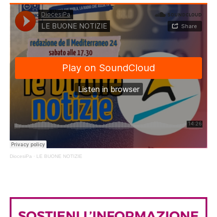
DiocesiPa
·
LE BUONE NOTIZIE