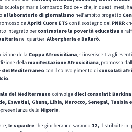
 alla scuola primaria Lombardo Radice – che, in questi mesi, h
to
al laboratorio di giornalismo
nell’ambito progetto
Cen
promosso da
Apriti Cuore ETS
con il sostegno del
PNRR
ch
nto integrato per
contrastare la povertà educativa
e raf
unitaria
nei quartieri
Albergheria e Ballarò
.
dizione della
Coppa Afrosiciliana
, si inserisce tra gli event
dizione della
manifestazione Afrosiciliana
, promossa dal
e del Mediterraneo
con il coinvolgimento di
consolati afr
lcio
.
ale del Mediterraneo
coinvolge
dieci consolati
:
Burkina
e, Eswatini, Ghana, Libia, Marocco, Senegal, Tunisia 
ppresentanza della
Nigeria
.
are,
le squadre
che giocheranno saranno
12,
distribuite in 