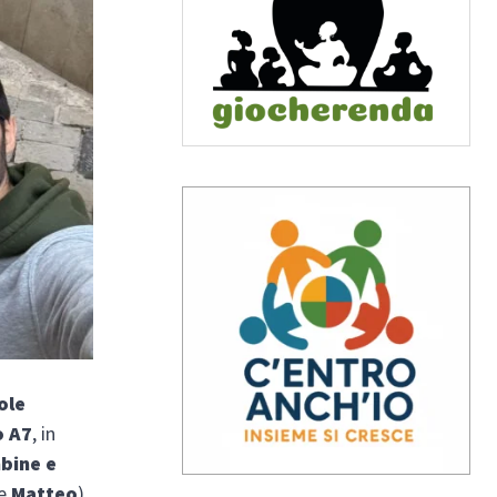
ole
o A7
, in
bine e
e
Matteo
)