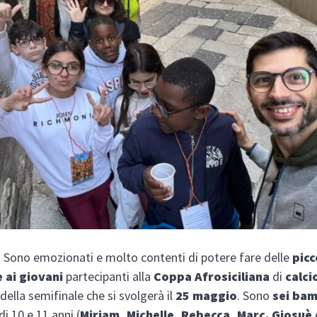
Sono emozionati e molto contenti di potere fare delle
picc
e ai giovani
partecipanti alla
Coppa Afrosiciliana
di
calci
della semifinale che si svolgerà il
25 maggio
. Sono
sei bam
di 10 e 11 anni (
Miriam, Michelle, Rebecca, Marc. Giosuè