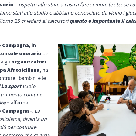
Avorio
–
rispetto allo stare a casa a fare sempre le stesse co
iamo stati allo stadio e abbiamo conosciuto da vicino i gioca
iorno 25 chiederò ai calciatori
quanto è importante il calci
.
o Campagna,
in
console onorario
del
ra gli
organizzatori
pa Afrosiciliana,
ha
ontrare i bambini e le
“
Lo sport
vuole
 strumento comune
sce
–
afferma
o Campagna
-.
La
siciliana, diventa un
più per costruire
n percorso che guarda