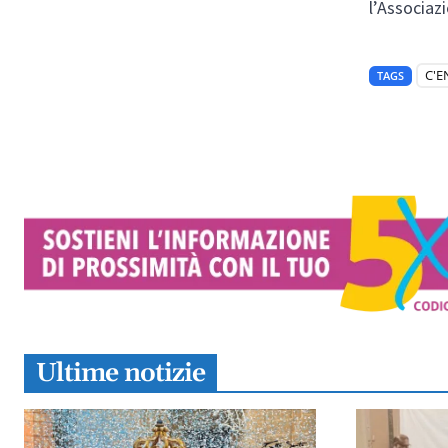
l’Associaz
C'E
TAGS
Ultime notizie