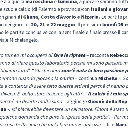
re a a quella
marocchina
e
tunisina
, a giocare saranno tut
le scuole calcio (di Palermo e provincia)con
italiani e giova
originari
di Ghana, Costa d’Avorio e Nigeria.
Le partite pr
o nei giorni di
20, 21 e 22 maggio
. Il prossimo
lunedì 25 
o le partite conclusive con la semifinale e finale presso il 
viale Michelangelo.
to torneo mi occuperò di
fare le riprese
– racconta
Rebecc
nno di rifare questo laboratorio perchè mi sono piaciute m
abbiamo fatto
”. “
Gli chiederò
com’è nata la loro passione pe
sentono quando giocano la partita
– continua
Michelle
-.
S
 e contenta di avere fatto questa attività perchè ci hanno p
 diversi. E’ bello stare insieme agli altri
”. “
Il calcio è i mio s
perchè mi diverte moltissimo
– aggiunge
Giosuè della Rep
ana
-.
Mi piacerebbe diventare un calciatore. Finora è stato t
a qualche domanda che pure le riprese della partita
”. “
Per me
na cosa bellissima che mi fa fare nuove amicizie
– dice
Marc 