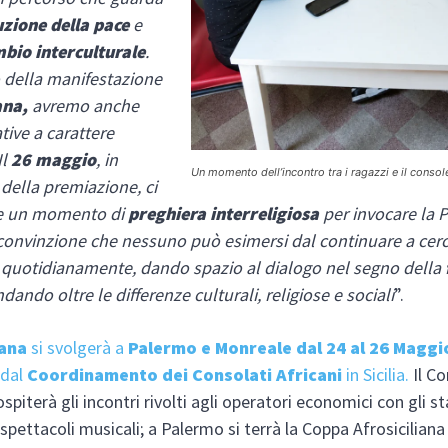
uzione della pace
e
mbio interculturale
.
o della manifestazione
ana,
avremo anche
ative a carattere
Il
26 maggio
, in
Un momento dell’incontro tra i ragazzi e il cons
della premiazione, ci
e un momento di
preghiera interreligiosa
per invocare la P
onvinzione che nessuno può esimersi dal continuare a cerc
 quotidianamente, dando spazio al dialogo nel segno della
ndando oltre le differenze culturali, religiose e sociali
”.
iana
si svolgerà a
Palermo e Monreale
dal 24 al 26 Maggi
 dal
Coordinamento dei Consolati Africani
in Sicilia.
Il C
piterà gli incontri rivolti agli operatori economici con gli s
i spettacoli musicali; a Palermo si terrà la Coppa Afrosicilian