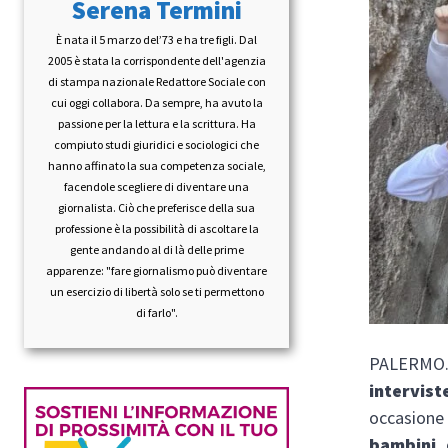
Serena Termini
È nata il 5 marzo del’73 e ha tre figli. Dal
2005 è stata la corrispondente dell'agenzia
di stampa nazionale Redattore Sociale con
cui oggi collabora. Da sempre, ha avuto la
passione per la lettura e la scrittura. Ha
compiuto studi giuridici e sociologici che
hanno affinato la sua competenza sociale,
facendole scegliere di diventare una
giornalista. Ciò che preferisce della sua
professione è la possibilità di ascoltare la
gente andando al di là delle prime
apparenze: "fare giornalismo può diventare
un esercizio di libertà solo se ti permettono
di farlo".
PALERMO. 
intervist
occasione 
bambini,