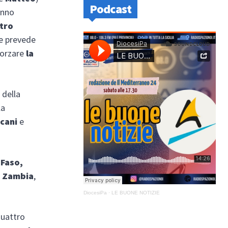
Podcast
anno
tro
e prevede
forzare
la
i della
la
icani
e
 Faso,
e Zambia
,
DiocesiPa
·
LE BUONE NOTIZIE
quattro