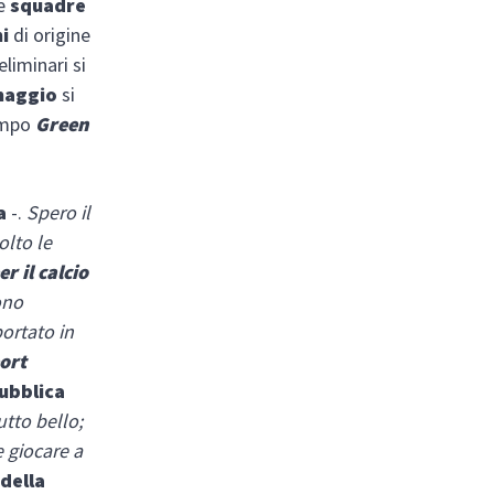
te
squadre
ni
di origine
eliminari si
maggio
si
campo
Green
a
-.
Spero il
olto le
r il calcio
ono
ortato in
port
ubblica
utto bello;
 giocare a
della