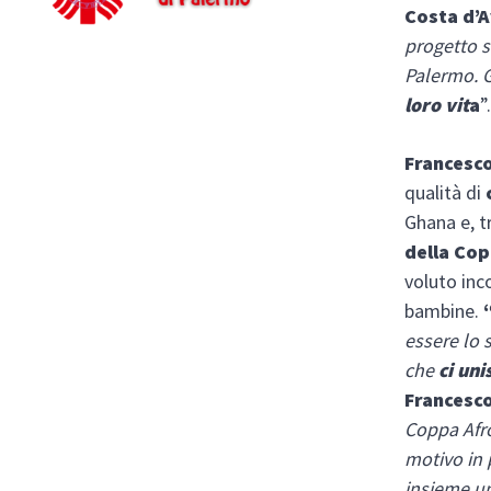
Costa d’
progetto s
Palermo. G
loro vit
a
”
Francesc
qualità di
Ghana e, t
della Cop
voluto inc
bambine.
essere lo
che
ci uni
Francesc
Coppa Afro
motivo in 
insieme u