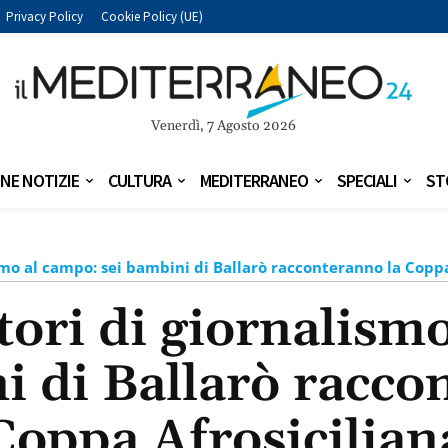
Privacy Policy
Cookie Policy (UE)
Venerdì, 7 Agosto 2026
NE NOTIZIE
CULTURA
MEDITERRANEO
SPECIALI
ST
smo al campo: sei bambini di Ballarò racconteranno la Coppa
tori di giornalism
i di Ballarò racco
Coppa Afrosicilian