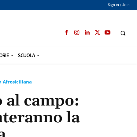
Sign in / Join
ORIE
SCUOLA
 Afrosiciliana
o al campo:
nteranno la
a