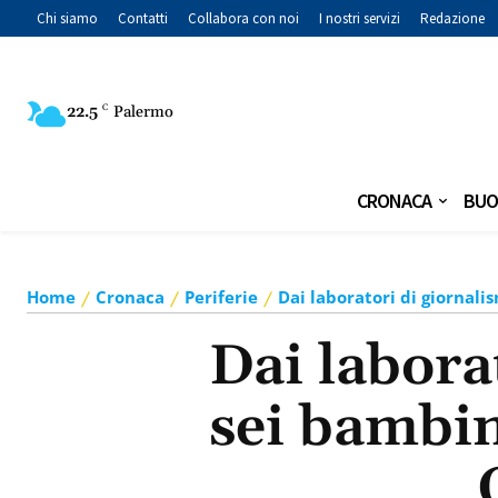
Chi siamo
Contatti
Collabora con noi
I nostri servizi
Redazione
22.5
C
Palermo
CRONACA
BUO
Home
Cronaca
Periferie
Dai laboratori di giornali
Dai labora
sei bambin