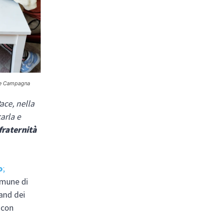
ole Campagna
ace, nella
arla e
fraternità
o
;
omune di
tand dei
a con