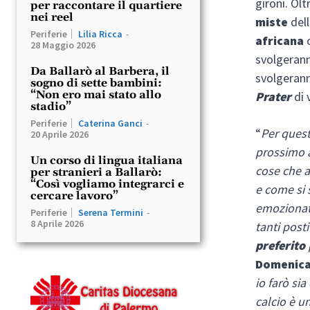
gironi.
Olt
per raccontare il quartiere
nei reel
miste
del
Periferie
Lilia Ricca
-
africana
28 Maggio 2026
svolgerann
Da Ballarò al Barbera, il
svolgerann
sogno di sette bambini:
“Non ero mai stato allo
Prater
di 
stadio”
Periferie
Caterina Ganci
-
“
Per ques
20 Aprile 2026
prossimo a
Un corso di lingua italiana
cose che 
per stranieri a Ballarò:
“Così vogliamo integrarci e
e come si 
cercare lavoro”
emozionata
Periferie
Serena Termini
-
8 Aprile 2026
tanti posti
preferito
Domenic
io farò si
calcio è u