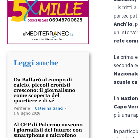
– iscritti
partecipa
Anch’io
, 
un interve
rete com
La prima e
Leggi anche
seconda e
Nazional
Da Ballarò al campo di
scuole ca
calcio, piccoli cronisti
crescono: il giornalismo
come scoperta del
La
Nazion
quartiere e di sé
Capo Verd
Periferie
Caterina Ganci
-
1 Giugno 2026
più una ra
Al CEP di Palermo nascono
i giornalisti del futuro: con
In particol
smartphone e microfono