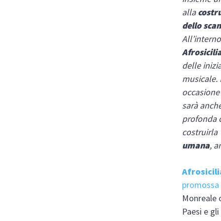
alla
costr
dello sca
All’intern
Afrosicili
delle inizi
musicale. 
occasione 
sarà anch
profonda c
costruirla
umana
, a
Afrosicil
promossa
Monreale os
Paesi e gl