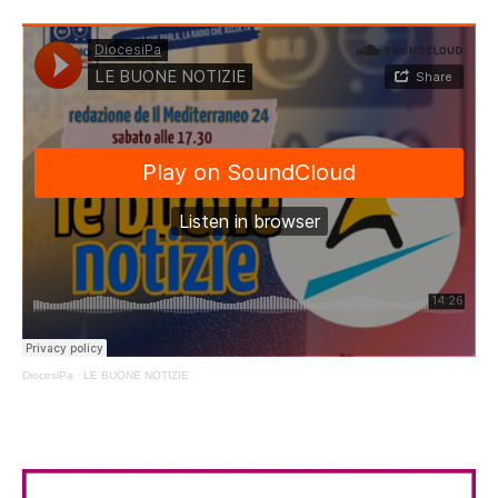
DiocesiPa
·
LE BUONE NOTIZIE