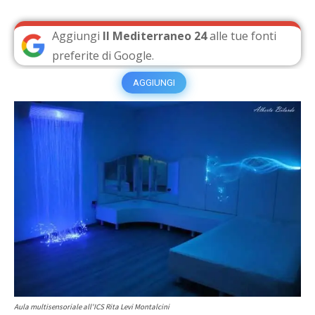
Aggiungi
Il Mediterraneo 24
alle tue fonti
preferite di Google.
AGGIUNGI
Aula multisensoriale all'ICS Rita Levi Montalcini