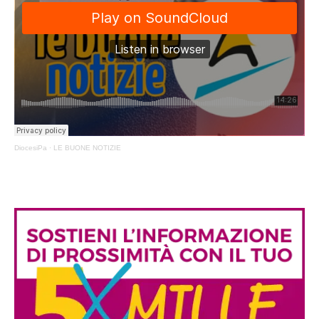
DiocesiPa
·
LE BUONE NOTIZIE