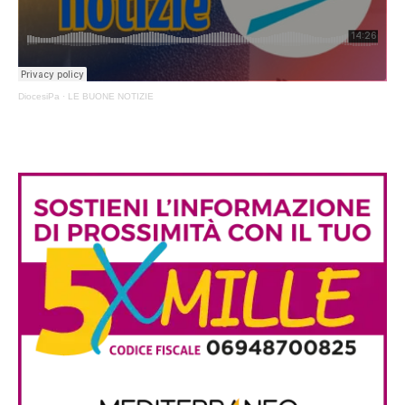
DiocesiPa
·
LE BUONE NOTIZIE