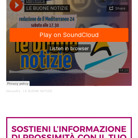
DiocesiPa
·
LE BUONE NOTIZIE