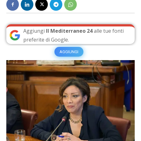
Aggiungi
Il Mediterraneo 24
alle tue fonti
preferite di Google.
AGGIUNGI