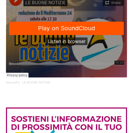
DiocesiPa
·
LE BUONE NOTIZIE