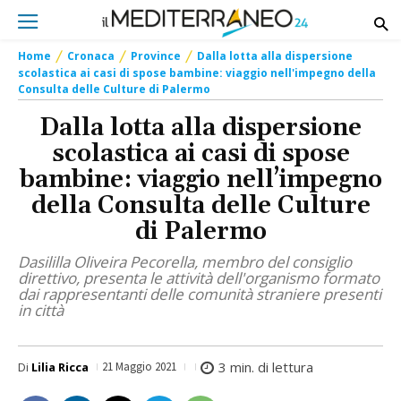
Home
Cronaca
Province
Dalla lotta alla dispersione
scolastica ai casi di spose bambine: viaggio nell'impegno della
Consulta delle Culture di Palermo
Dalla lotta alla dispersione
scolastica ai casi di spose
bambine: viaggio nell’impegno
della Consulta delle Culture
di Palermo
Dasililla Oliveira Pecorella, membro del consiglio
direttivo, presenta le attività dell'organismo formato
dai rappresentanti delle comunità straniere presenti
in città
3
min. di lettura
Di
Lilia Ricca
21 Maggio 2021